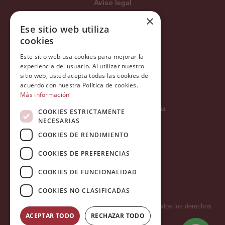
Aviso legal
×
Condiciones generales
Ese sitio web utiliza
Política de privacidad
cookies
Política de cookies
Este sitio web usa cookies para mejorar la
Política Integrada
experiencia del usuario. Al utilizar nuestro
sitio web, usted acepta todas las cookies de
Tratamiento de datos
acuerdo con nuestra Política de cookies.
Más información
Carrer del Duc, 12 - 08002 Barcelona
COOKIES ESTRICTAMENTE
NECESARIAS
COOKIES DE RENDIMIENTO
info@tiendareligiosabcb.com
COOKIES DE PREFERENCIAS
COOKIES DE FUNCIONALIDAD
682 447 278
COOKIES NO CLASIFICADAS
Copyright 2026 © LA HORMIGA DE ORO S.L. - Todos los derechos
ACEPTAR TODO
RECHAZAR TODO
reservados.