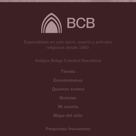
Especialistas en arte sacro, joyería y artículos
religiosos desde 1880.
Antigua Botiga Catedral Barcelona
Tienda
Encuéntranos
Quienes somos
Noticias
Mi cuenta
Mapa del sitio
Preguntas frecuentes