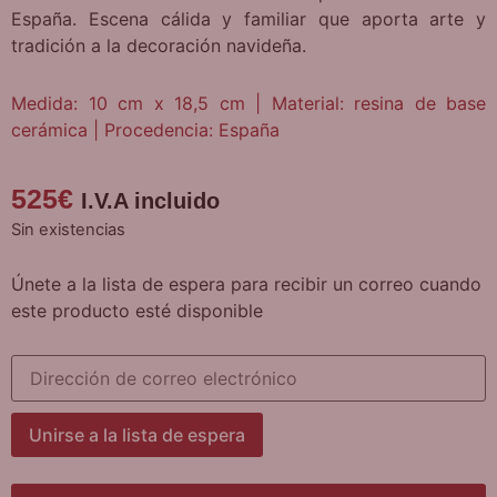
España. Escena cálida y familiar que aporta arte y
tradición a la decoración navideña.
Medida: 10 cm x 18,5 cm | Material: resina de base
cerámica | Procedencia: España
525
€
I.V.A incluido
Sin existencias
Únete a la lista de espera para recibir un correo cuando
este producto esté disponible
Introduce
tu
dirección
de
correo
Unirse a la lista de espera
para
unirte
a