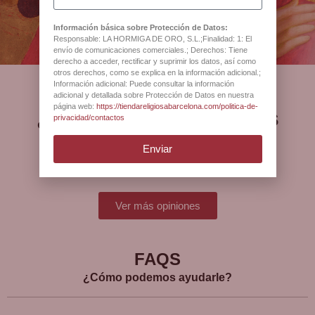
Barcelona
Disponible en BCB, tienda religiosa desde 1880
Información básica sobre Protección de Datos:
Responsable: LA HORMIGA DE ORO, S.L.;Finalidad: 1: El
envío de comunicaciones comerciales.; Derechos: Tiene
derecho a acceder, rectificar y suprimir los datos, así como
otros derechos, como se explica en la información adicional.;
Información adicional: Puede consultar la información
adicional y detallada sobre Protección de Datos en nuestra
página web:
https://tiendareligiosabarcelona.com/politica-de-
¿Qué opinan nuestros
privacidad/contactos
clientes?
Enviar
Ver más opiniones
FAQS
¿Cómo podemos ayudarle?