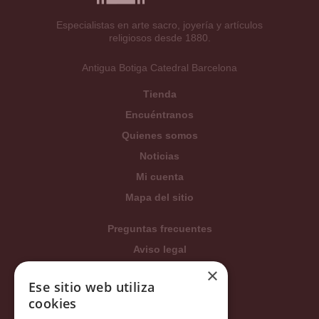
Especialistas en arte sacro, joyería y artículos
religiosos desde 1880.
Antigua Botiga Catedral Barcelona
Tienda
Encuéntranos
Quienes somos
Noticias
Mi cuenta
Mapa del sitio
Preguntas frecuentes
Aviso legal
Condiciones generales
×
Ese sitio web utiliza
Política de privacidad
cookies
Política de cookies