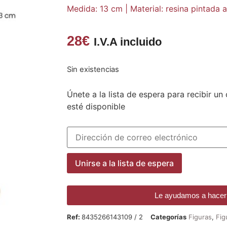
Medida: 13 cm | Material: resina pintada
28
€
I.V.A incluido
Sin existencias
Únete a la lista de espera para recibir u
esté disponible
Introduce
tu
dirección
de
correo
Unirse a la lista de espera
para
unirte
a
la
Le ayudamos a hacer 
lista
de
Ref:
8435266143109 / 2
Categorías
Figuras
,
Fig
espera