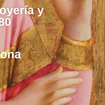
joyería y
80
lona