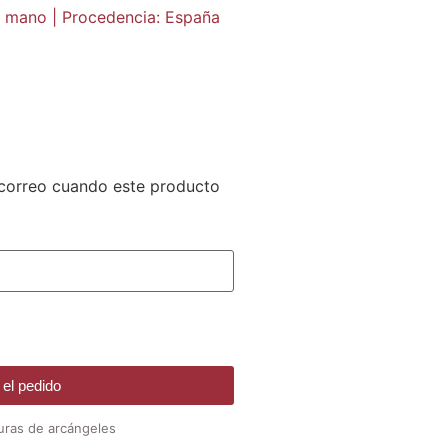
 a mano | Procedencia: España
n correo cuando este producto
el pedido
uras de arcángeles