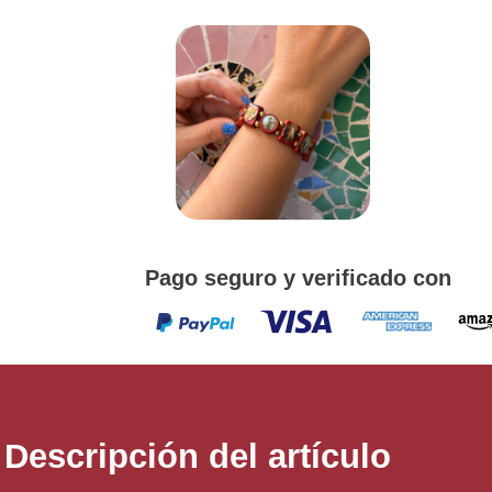
de
este
producto
¡
PUL
D
Promoción v
co
Pago seguro y verificado con
Descripción del artículo