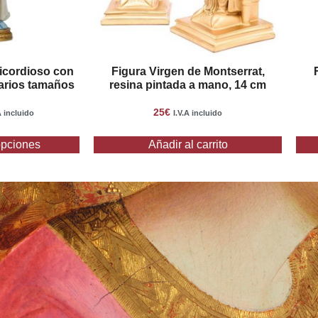
icordioso con
Figura Virgen de Montserrat,
varios tamaños
resina pintada a mano, 14 cm
25
€
A incluido
I.V.A incluido
opciones
Añadir al carrito