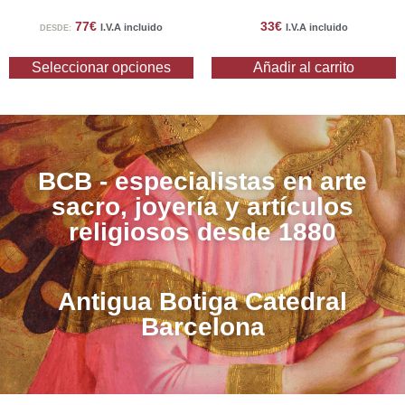
77
€
33
€
I.V.A incluido
I.V.A incluido
DESDE:
Seleccionar opciones
Añadir al carrito
BCB - especialistas en arte
sacro, joyería y artículos
religiosos desde 1880
Antigua Botiga Catedral
Barcelona