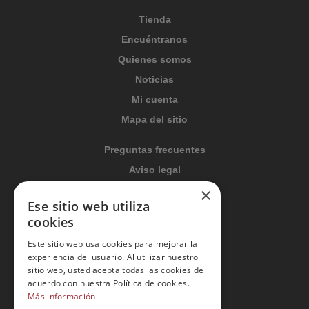
Tienda
Encuéntranos
Quienes somos
Noticias
Mi cuenta
Mapa del sitio
Preguntas frecuentes
Aviso legal
Condiciones generales
×
Ese sitio web utiliza
Política de privacidad
cookies
Política de cookies
Este sitio web usa cookies para mejorar la
Política Integrada
experiencia del usuario. Al utilizar nuestro
Tratamiento de datos
sitio web, usted acepta todas las cookies de
acuerdo con nuestra Política de cookies.
Más información