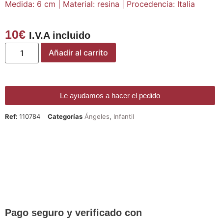
Medida: 6 cm | Material: resina | Procedencia: Italia
10
€
I.V.A incluido
Añadir al carrito
Le ayudamos a hacer el pedido
Ref:
110784
Categorías
Ángeles
,
Infantil
¡DE REGALO! PULSERA VARIAS
DEVOCIONES
Promoción válida hasta fin de existencias en compras
superiores a 30 €
Pago seguro y verificado con