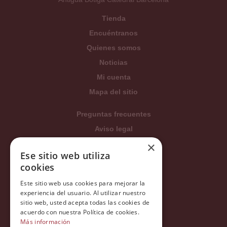
Tienda
Encuéntranos
Quienes somos
Noticias
Mi cuenta
Mapa del sitio
Preguntas frecuentes
Aviso legal
Condiciones generales
×
Ese sitio web utiliza
Política de privacidad
cookies
Política de cookies
Este sitio web usa cookies para mejorar la
Política Integrada
experiencia del usuario. Al utilizar nuestro
Tratamiento de datos
sitio web, usted acepta todas las cookies de
acuerdo con nuestra Política de cookies.
Más información