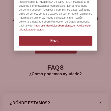
Responsable: LA HORMIGA DE ORO, S.L.;Finalidad: 1: El
envío de comunicaciones comerciales.; Derechos: Tiene
derecho a acceder, rectificar y suprimir los datos, así como
otros derechos, como se explica en la información adicional.;
¿Qué opinan nuestros
Información adicional: Puede consultar la información
adicional y detallada sobre Protección de Datos en nuestra
clientes?
página web:
https://tiendareligiosabarcelona.com/politica-de-
privacidad/contactos
Enviar
Ver más opiniones
FAQS
¿Cómo podemos ayudarle?
¿DÓNDE ESTAMOS?