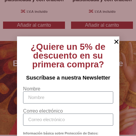
3
€
3
€
I.V.A incluido
I.V.A incluido
Añadir al carrito
Añadir al carrito
¿Quiere un 5% de
descuento en su
BCB - especialistas en arte
primera compra?
sacro, joyería y artículos
Suscríbase a nuestra Newsletter
religiosos desde 1880
Nombre
Antigua Botiga Catedral
Barcelona
Correo electrónico
Información básica sobre Protección de Datos: