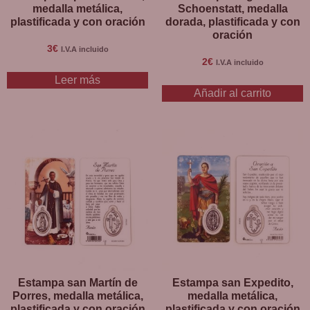
medalla metálica,
Schoenstatt, medalla
plastificada y con oración
dorada, plastificada y con
oración
3
€
I.V.A incluido
2
€
I.V.A incluido
Leer más
Añadir al carrito
Estampa san Martín de
Estampa san Expedito,
Porres, medalla metálica,
medalla metálica,
plastificada y con oración
plastificada y con oración