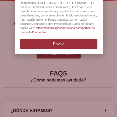
Responsable: LA HORMIGA DE ORO, S.L.;Finalidad: 1: El
envío de comunicaciones comerciales.; Derechos: Tiene
derecho a acceder, rectificar y suprimir los datos, así como
otros derechos, como se explica en la información adicional.;
¿Qué opinan nuestros
Información adicional: Puede consultar la información
adicional y detallada sobre Protección de Datos en nuestra
clientes?
página web:
https://tiendareligiosabarcelona.com/politica-de-
privacidad/contactos
Enviar
Ver más opiniones
FAQS
¿Cómo podemos ayudarle?
¿DÓNDE ESTAMOS?