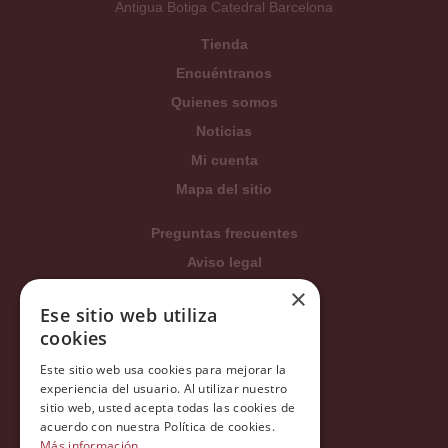
Antigua Botiga Catedral Barcelona
Tienda
Encuéntranos
Quienes somos
Noticias
Mi cuenta
Mapa del sitio
Preguntas frecuentes
Aviso legal
Condiciones generales
×
Ese sitio web utiliza
Política de privacidad
cookies
Política de cookies
Este sitio web usa cookies para mejorar la
Política Integrada
experiencia del usuario. Al utilizar nuestro
Tratamiento de datos
sitio web, usted acepta todas las cookies de
acuerdo con nuestra Política de cookies.
Más información