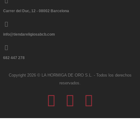
Carrer del Duc, 12 - 08002 Barcelona
info@tiendareligiosabcb.com
682 447 278
Copyright 2026 © LA HORMIGA DE ORO S.L. - Todos los derechos
reservados.