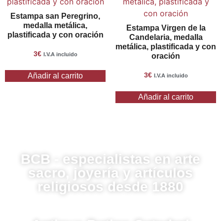
Estampa san Peregrino,
medalla metálica,
Estampa Virgen de la
plastificada y con oración
Candelaria, medalla
metálica, plastificada y con
3
€
I.V.A incluido
oración
3
€
Añadir al carrito
I.V.A incluido
Añadir al carrito
BCB - especialistas en arte
sacro, joyería y artículos
religiosos desde 1880