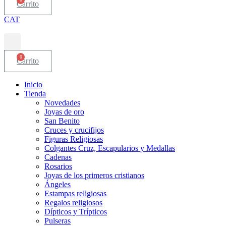
Carrito
CAT
0
Carrito
Inicio
Tienda
Novedades
Joyas de oro
San Benito
Cruces y crucifijos
Figuras Religiosas
Colgantes Cruz, Escapularios y Medallas
Cadenas
Rosarios
Joyas de los primeros cristianos
Ángeles
Estampas religiosas
Regalos religiosos
Dípticos y Trípticos
Pulseras