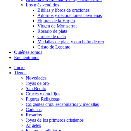
Los más vendidos
Biblias y libros de oraciones
Adornos y decoraciones navideñas
Figuras de la Virgen
Virgen de Montserrat
Rosario de plata
Cruces de plata
Medallas de plata y con baño de oro
Cristo de Lepanto
Quiénes somos
Encuéntranos
Inicio
Tienda
Novedades
Joyas de oro
San Benito
Cruces y crucifijos
Figuras Religiosas
Colgantes cruz, escapularios y medallas
Cadenas
Rosarios
Joyas de los primeros cristianos
Ángeles
Estampas religiosas