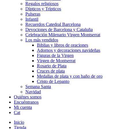
Regalos religiosos
Dípticos y Trípticos
Pulseras
Infantil
Recuerdos Catedral Barcelona
Devociones de Barcelona y Cataluña
Celebración Milenario Virgen Montserrat
Los más vendidos
Biblias y libros de oraciones
Adornos y decoraciones navideñas
Figuras de la Virgen
Virgen de Montserrat
Rosario de Plata
Cruces de plata
Medallas de plata y con baño de oro
Cristo de Lepanto
Semana Santa
Navidad
Quiénes somos
Encuéntranos
Mi cuenta
Cat
Inicio
Tienda