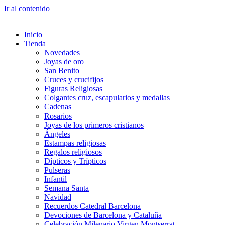
Ir al contenido
Inicio
Tienda
Novedades
Joyas de oro
San Benito
Cruces y crucifijos
Figuras Religiosas
Colgantes cruz, escapularios y medallas
Cadenas
Rosarios
Joyas de los primeros cristianos
Ángeles
Estampas religiosas
Regalos religiosos
Dípticos y Trípticos
Pulseras
Infantil
Semana Santa
Navidad
Recuerdos Catedral Barcelona
Devociones de Barcelona y Cataluña
Celebración Milenario Virgen Montserrat