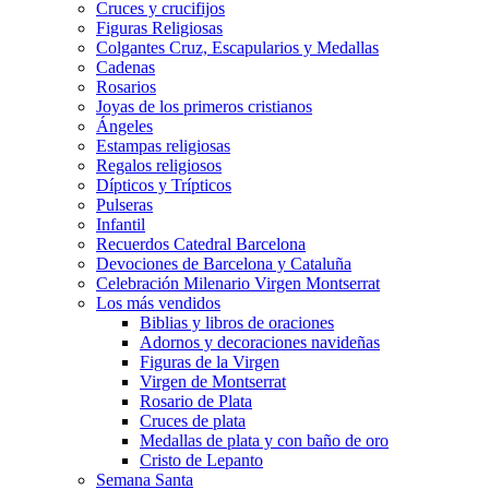
Cruces y crucifijos
Figuras Religiosas
Colgantes Cruz, Escapularios y Medallas
Cadenas
Rosarios
Joyas de los primeros cristianos
Ángeles
Estampas religiosas
Regalos religiosos
Dípticos y Trípticos
Pulseras
Infantil
Recuerdos Catedral Barcelona
Devociones de Barcelona y Cataluña
Celebración Milenario Virgen Montserrat
Los más vendidos
Biblias y libros de oraciones
Adornos y decoraciones navideñas
Figuras de la Virgen
Virgen de Montserrat
Rosario de Plata
Cruces de plata
Medallas de plata y con baño de oro
Cristo de Lepanto
Semana Santa