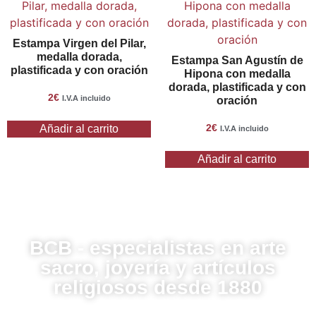
Estampa Virgen del Pilar,
medalla dorada,
Estampa San Agustín de
plastificada y con oración
Hipona con medalla
dorada, plastificada y con
2
€
I.V.A incluido
oración
2
€
Añadir al carrito
I.V.A incluido
Añadir al carrito
BCB - especialistas en arte
sacro, joyería y artículos
religiosos desde 1880