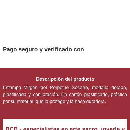
¡DE REGALO! PULSERA VARIAS
DEVOCIONES
Promoción válida hasta fin de existencias en compras
superiores a 30 €
Pago seguro y verificado con
Descripción del producto
Estampa Virgen del Perpetuo Socorro, medalla dorada,
plastificada y con oración. En cartón plastificado, práctica
por su material, que la protege y la hace duradera.
BCB - especialistas en arte sacro, joyería y