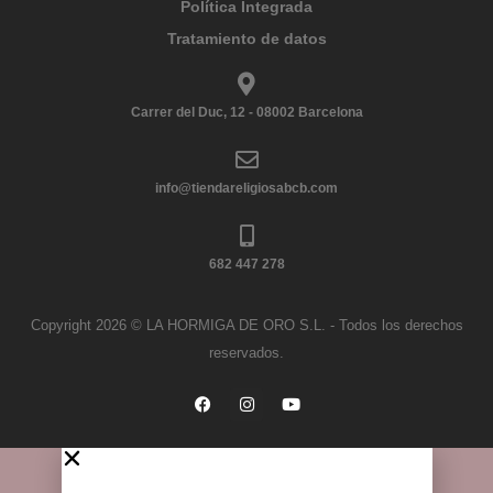
Política Integrada
Tratamiento de datos
Carrer del Duc, 12 - 08002 Barcelona
info@tiendareligiosabcb.com
682 447 278
Copyright 2026 © LA HORMIGA DE ORO S.L. - Todos los derechos
reservados.