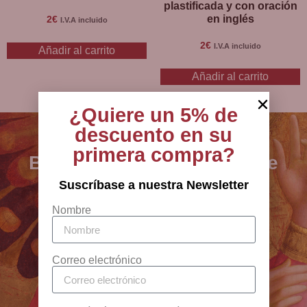
plastificada y con oración
en inglés
2
€
I.V.A incluido
2
€
I.V.A incluido
Añadir al carrito
Añadir al carrito
¿Quiere un 5% de
descuento en su
primera compra?
BCB - especialistas en arte
sacro, joyería y artículos
Suscríbase a nuestra Newsletter
religiosos desde 1880
Nombre
Antigua Botiga Catedral
Correo electrónico
Barcelona