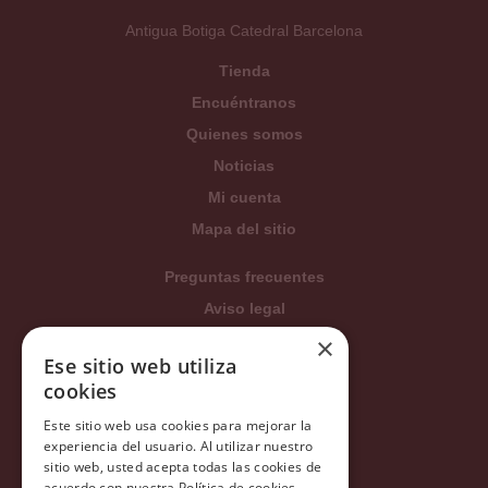
Antigua Botiga Catedral Barcelona
Tienda
Encuéntranos
Quienes somos
Noticias
Mi cuenta
Mapa del sitio
Preguntas frecuentes
Aviso legal
Condiciones generales
×
Ese sitio web utiliza
Política de privacidad
cookies
Política de cookies
Este sitio web usa cookies para mejorar la
Política Integrada
experiencia del usuario. Al utilizar nuestro
Tratamiento de datos
sitio web, usted acepta todas las cookies de
acuerdo con nuestra Política de cookies.