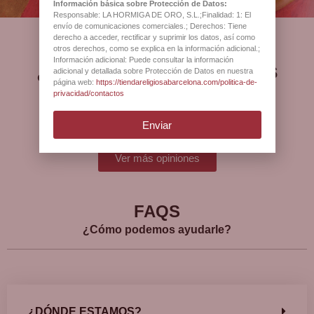
Información básica sobre Protección de Datos:
Responsable: LA HORMIGA DE ORO, S.L.;Finalidad: 1: El
envío de comunicaciones comerciales.; Derechos: Tiene
derecho a acceder, rectificar y suprimir los datos, así como
otros derechos, como se explica en la información adicional.;
Información adicional: Puede consultar la información
¿Qué opinan nuestros
adicional y detallada sobre Protección de Datos en nuestra
página web:
https://tiendareligiosabarcelona.com/politica-de-
clientes?
privacidad/contactos
Enviar
Ver más opiniones
FAQS
¿Cómo podemos ayudarle?
¿DÓNDE ESTAMOS?