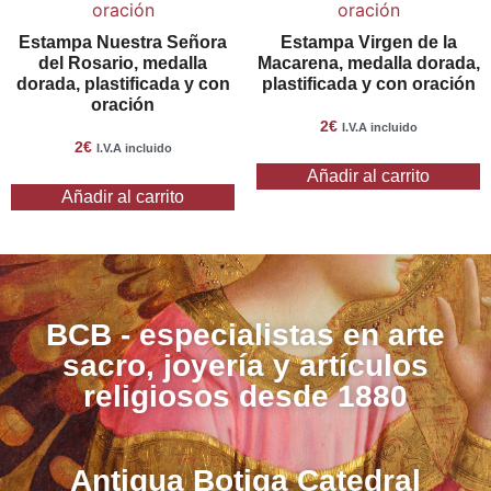
Estampa Nuestra Señora
Estampa Virgen de la
del Rosario, medalla
Macarena, medalla dorada,
dorada, plastificada y con
plastificada y con oración
oración
2
€
I.V.A incluido
2
€
I.V.A incluido
Añadir al carrito
Añadir al carrito
BCB - especialistas en arte
sacro, joyería y artículos
religiosos desde 1880
Antigua Botiga Catedral