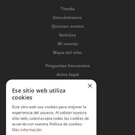
Tienda
Encuéntranos
Quienes somos
Noticias
Mi cuenta
Mapa del sitio
Preguntas frecuentes
Aviso legal
×
Condiciones generales
Ese sitio web utiliza
Política de privacidad
cookies
Política de cookies
Este sitio web usa cookies para mejorar la
Política Integrada
experiencia del usuario. Al utilizar nuestro
sitio web, usted acepta todas las cookies de
Tratamiento de datos
acuerdo con nuestra Política de cookies.
Más información