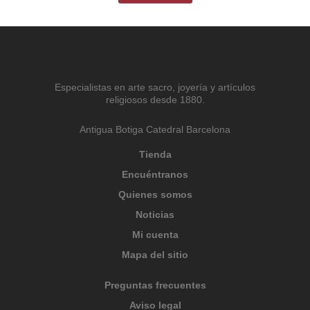
Especialistas en arte sacro, joyería y artículos
religiosos desde 1880.
Antigua Botiga Catedral Barcelona
Tienda
Encuéntranos
Quienes somos
Noticias
Mi cuenta
Mapa del sitio
Preguntas frecuentes
Aviso legal