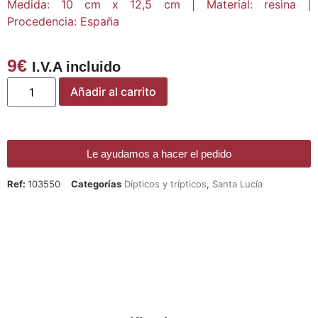
Medida: 10 cm x 12,5 cm | Material: resina |
Procedencia: España
9
€
I.V.A incluido
Añadir al carrito
Le ayudamos a hacer el pedido
Ref:
103550
Categorías
Dípticos y trípticos
,
Santa Lucía
¡DE REGALO! PULSERA VARIAS
DEVOCIONES
Promoción válida hasta fin de existencias en compras
superiores a 30 €