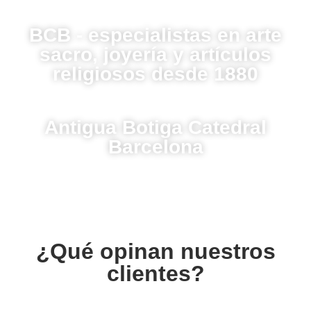
BCB - especialistas en arte
sacro, joyería y artículos
religiosos desde 1880
Antigua Botiga Catedral
Barcelona
¿Qué opinan nuestros
clientes?