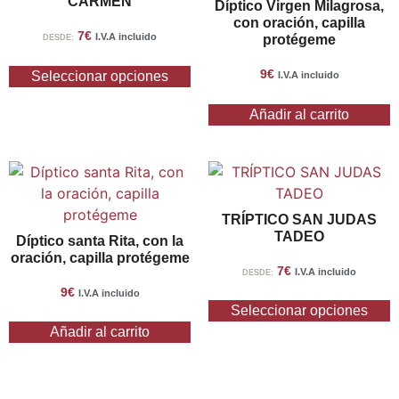
CARMEN
Díptico Virgen Milagrosa,
con oración, capilla
7
€
I.V.A incluido
protégeme
DESDE:
9
€
Seleccionar opciones
I.V.A incluido
Añadir al carrito
TRÍPTICO SAN JUDAS
TADEO
Díptico santa Rita, con la
oración, capilla protégeme
7
€
I.V.A incluido
DESDE:
9
€
I.V.A incluido
Seleccionar opciones
Añadir al carrito