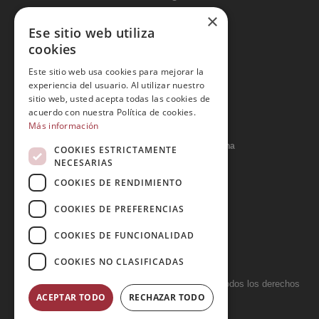
×
Condiciones generales
Ese sitio web utiliza
Política de privacidad
cookies
Política de cookies
Este sitio web usa cookies para mejorar la
Política Integrada
experiencia del usuario. Al utilizar nuestro
sitio web, usted acepta todas las cookies de
Tratamiento de datos
acuerdo con nuestra Política de cookies.
Más información
Carrer del Duc, 12 - 08002 Barcelona
COOKIES ESTRICTAMENTE
NECESARIAS
COOKIES DE RENDIMIENTO
info@tiendareligiosabcb.com
COOKIES DE PREFERENCIAS
COOKIES DE FUNCIONALIDAD
682 447 278
COOKIES NO CLASIFICADAS
Copyright 2026 © LA HORMIGA DE ORO S.L. - Todos los derechos
ACEPTAR TODO
RECHAZAR TODO
reservados.