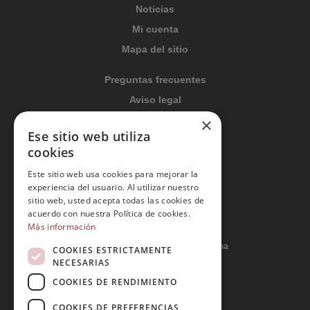
Noticias
Mi cuenta
Mapa del sitio
Preguntas frecuentes
Aviso legal
Condiciones generales
×
Ese sitio web utiliza
Política de privacidad
cookies
Política de cookies
Este sitio web usa cookies para mejorar la
Política Integrada
experiencia del usuario. Al utilizar nuestro
Tratamiento de datos
sitio web, usted acepta todas las cookies de
acuerdo con nuestra Política de cookies.
Más información
Carrer del Duc, 12 - 08002 Barcelona
COOKIES ESTRICTAMENTE
NECESARIAS
COOKIES DE RENDIMIENTO
info@tiendareligiosabcb.com
COOKIES DE PREFERENCIAS