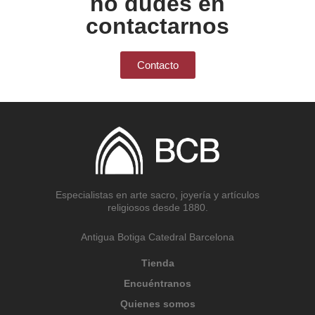
no dudes en
contactarnos
Contacto
Especialistas en arte sacro, joyería y artículos
religiosos desde 1880.
Antigua Botiga Catedral Barcelona
Tienda
Encuéntranos
Quienes somos