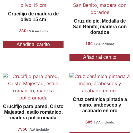
Crucifijo de madera de
olivo 15 cm
Cruz de pie, Medalla de
San Benito, madera con
28
€
I.V.A incluido
dorados
18
€
Añadir al carrito
I.V.A incluido
Añadir al carrito
Cruz cerámica pintada a
mano, arabescos y
Crucifijo para pared, Cristo
acabado en oro
Majestad, estilo románico,
madera policromada
60
€
I.V.A incluido
795
€
I.V.A incluido