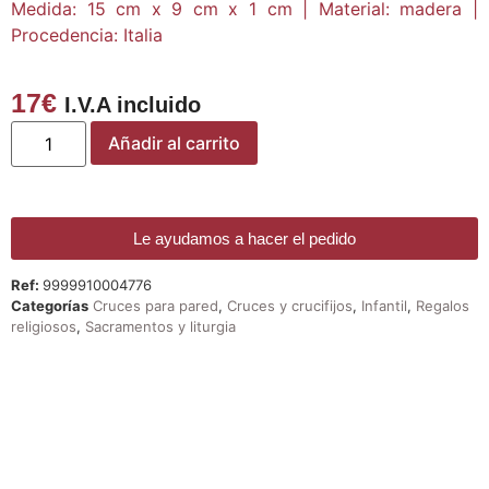
Medida: 15 cm x 9 cm x 1 cm | Material: madera |
Procedencia: Italia
17
€
I.V.A incluido
Añadir al carrito
Le ayudamos a hacer el pedido
Ref:
9999910004776
Categorías
Cruces para pared
,
Cruces y crucifijos
,
Infantil
,
Regalos
religiosos
,
Sacramentos y liturgia
¡DE REGALO! PULSERA VARIAS
DEVOCIONES
Promoción válida hasta fin de existencias en compras