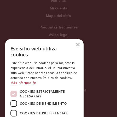
Noticias
Mi cuenta
Mapa del sitio
Preguntas frecuentes
Aviso legal
Condiciones generales
×
Ese sitio web utiliza
Política de privacidad
cookies
Política de cookies
Este sitio web usa cookies para mejorar la
Política Integrada
experiencia del usuario. Al utilizar nuestro
Tratamiento de datos
sitio web, usted acepta todas las cookies de
acuerdo con nuestra Política de cookies.
Más información
Carrer del Duc, 12 - 08002 Barcelona
COOKIES ESTRICTAMENTE
NECESARIAS
COOKIES DE RENDIMIENTO
info@tiendareligiosabcb.com
COOKIES DE PREFERENCIAS