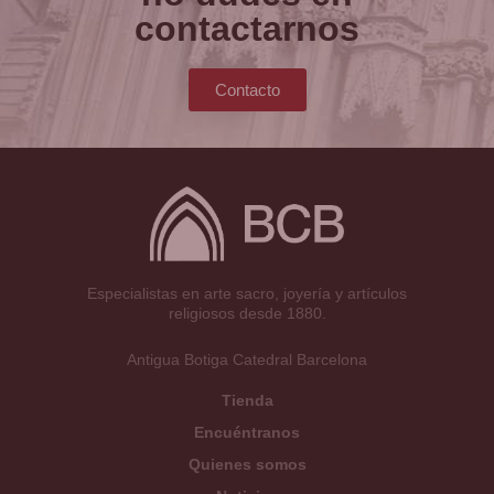
contactarnos
Contacto
Especialistas en arte sacro, joyería y artículos
religiosos desde 1880.
Antigua Botiga Catedral Barcelona
Tienda
Encuéntranos
Quienes somos