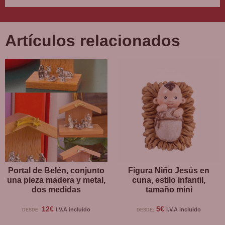
Artículos relacionados
Portal de Belén, conjunto
Figura Niño Jesús en
una pieza madera y metal,
cuna, estilo infantil,
dos medidas
tamaño mini
12
€
5
€
I.V.A incluido
I.V.A incluido
DESDE:
DESDE: