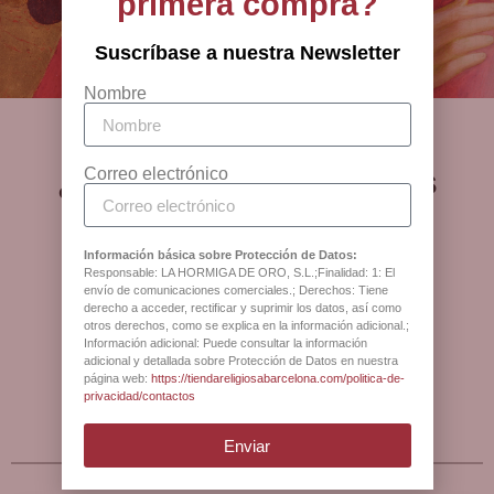
primera compra?
encastadas, agregan un toque de lujo y sofisticación a la
Barcelona
pieza.
Suscríbase a nuestra Newsletter
Por lo tanto, el collar de plata 925 con baño de oro de la
Nombre
tienda religiosa BCB es una joya excepcional que combina
belleza y elegancia en un diseño único. Con su cruz latina y
acabado en esmalte blanco o negro, junto con las circonitas
¿Qué opinan nuestros
Correo electrónico
blancas encastadas, este collar ofrece un contraste
clientes?
deslumbrante y atractivo. Ajustable en longitud y con un
cierre seguro, este collar es un accesorio imprescindible
Información básica sobre Protección de Datos:
para realzar cualquier atuendo y expresar su estilo personal
Responsable: LA HORMIGA DE ORO, S.L.;Finalidad: 1: El
envío de comunicaciones comerciales.; Derechos: Tiene
con gracia y distinción.
derecho a acceder, rectificar y suprimir los datos, así como
Ver más opiniones
otros derechos, como se explica en la información adicional.;
Información adicional: Puede consultar la información
adicional y detallada sobre Protección de Datos en nuestra
página web:
https://tiendareligiosabarcelona.com/politica-de-
FAQS
privacidad/contactos
¿Cómo podemos ayudarle?
Enviar