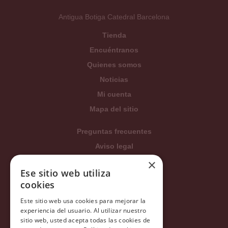
Antigua Botiga Catedral Barcelona
Tienda
Encuéntranos
Quienes somos
Noticias
Mi cuenta
Mapa del sitio
Preguntas frecuentes
Aviso legal
Condiciones generales
×
Ese sitio web utiliza
Política de privacidad
cookies
Política de cookies
Este sitio web usa cookies para mejorar la
Política Integrada
experiencia del usuario. Al utilizar nuestro
sitio web, usted acepta todas las cookies de
Tratamiento de datos