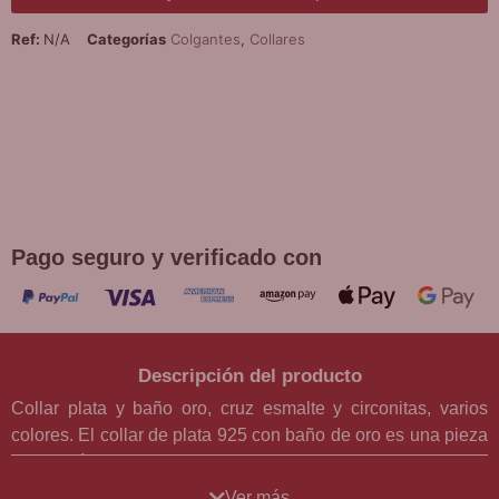
Ref:
N/A
Categorías
Colgantes
,
Collares
¡DE REGALO! PULSERA VARIAS
DEVOCIONES
Promoción válida hasta fin de existencias en compras
superiores a 30 €
Pago seguro y verificado con
Descripción del producto
Collar plata y baño oro, cruz esmalte y circonitas, varios
colores. El collar de plata 925 con baño de oro es una pieza
de joyería exquisita que combina elegancia y estilo. Con
una cruz latina de 2,2 cm x 1,5 cm en un diseño cilíndrico,
Ver más