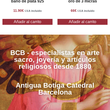
baño de plata 925
oro de 3 micras
11.90
€
66
€
I.V.A incluido
I.V.A incluido
Añadir al carrito
Añadir al carrito
BCB - especialistas en arte
sacro, joyería y artículos
religiosos desde 1880
Antigua Botiga Catedral
Barcelona