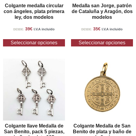
Colgante medalla circular
Medalla san Jorge, patrón
El conjunto tiene un carácter sobrio y equilibrado, adecuado
con ángeles, plata primera
de Cataluña y Aragón, dos
ley, dos modelos
modelos
tanto para el uso cotidiano como para ocasiones más
formales. Su simbolismo religioso o espiritual se combina
39
€
35
€
I.V.A incluido
I.V.A incluido
DESDE:
DESDE:
con un diseño contemporáneo, de proporciones contenidas,
pensado para quienes valoran la sencillez y la calidad en
Seleccionar opciones
Seleccionar opciones
una joya de uso habitual.
Este collar forma parte de la selección de joyería de BCB,
tienda de artículos religiosos desde 1880. Su fabricación
cuidada, los materiales nobles y el diseño sereno lo
convierten en una pieza que respeta la tradición sin
renunciar a la funcionalidad, pensada para acompañar con
discreción y elegancia.
Colgante llave Medalla de
Colgante Medalla de San
San Benito, pack 5 piezas,
Benito de plata y baño de