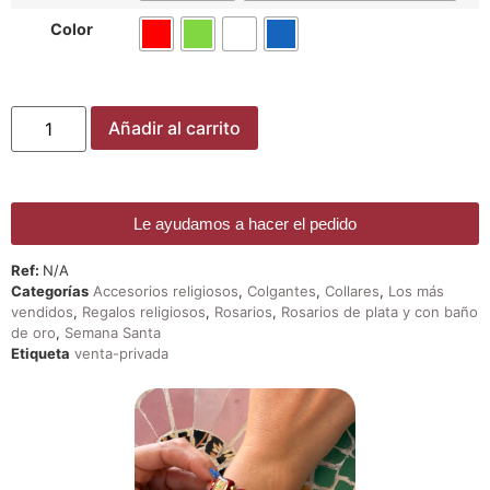
Color
Añadir al carrito
Le ayudamos a hacer el pedido
Ref:
N/A
Categorías
Accesorios religiosos
,
Colgantes
,
Collares
,
Los más
vendidos
,
Regalos religiosos
,
Rosarios
,
Rosarios de plata y con baño
de oro
,
Semana Santa
Etiqueta
venta-privada