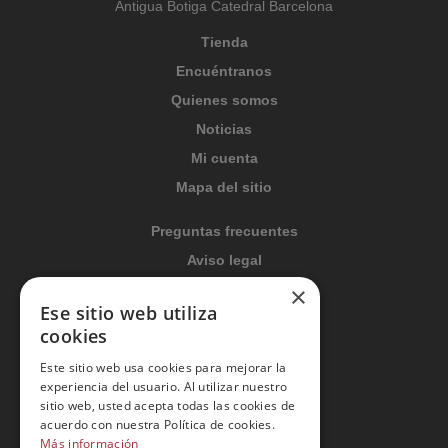
Antigua Botiga Catedral Barcelona
Tienda
Encuéntranos
Quienes somos
Noticias
Mi cuenta
Mapa del sitio
Preguntas frecuentes
Aviso legal
×
Condiciones generales
Ese sitio web utiliza
Política de privacidad
cookies
Política de cookies
Este sitio web usa cookies para mejorar la
Política Integrada
experiencia del usuario. Al utilizar nuestro
sitio web, usted acepta todas las cookies de
Tratamiento de datos
acuerdo con nuestra Política de cookies.
Más información