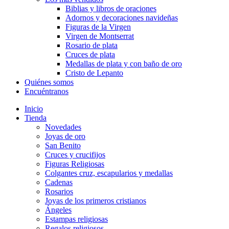
Biblias y libros de oraciones
Adornos y decoraciones navideñas
Figuras de la Virgen
Virgen de Montserrat
Rosario de plata
Cruces de plata
Medallas de plata y con baño de oro
Cristo de Lepanto
Quiénes somos
Encuéntranos
Inicio
Tienda
Novedades
Joyas de oro
San Benito
Cruces y crucifijos
Figuras Religiosas
Colgantes cruz, escapularios y medallas
Cadenas
Rosarios
Joyas de los primeros cristianos
Ángeles
Estampas religiosas
Regalos religiosos