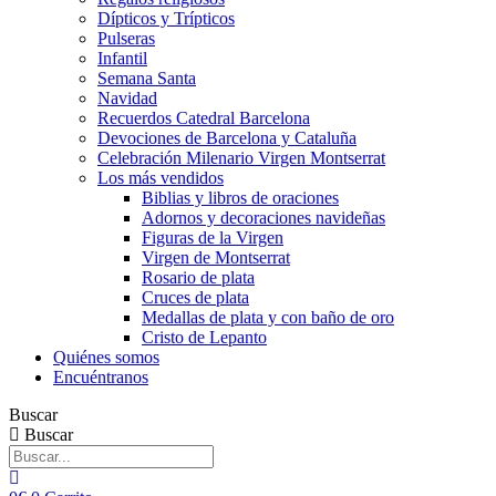
Dípticos y Trípticos
Pulseras
Infantil
Semana Santa
Navidad
Recuerdos Catedral Barcelona
Devociones de Barcelona y Cataluña
Celebración Milenario Virgen Montserrat
Los más vendidos
Biblias y libros de oraciones
Adornos y decoraciones navideñas
Figuras de la Virgen
Virgen de Montserrat
Rosario de plata
Cruces de plata
Medallas de plata y con baño de oro
Cristo de Lepanto
Quiénes somos
Encuéntranos
Buscar
Buscar