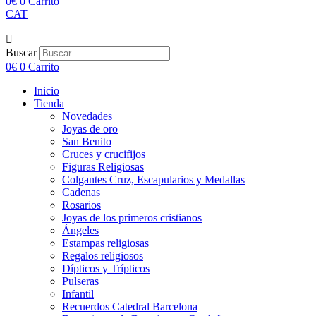
0
€
0
Carrito
CAT
Buscar
0
€
0
Carrito
Inicio
Tienda
Novedades
Joyas de oro
San Benito
Cruces y crucifijos
Figuras Religiosas
Colgantes Cruz, Escapularios y Medallas
Cadenas
Rosarios
Joyas de los primeros cristianos
Ángeles
Estampas religiosas
Regalos religiosos
Dípticos y Trípticos
Pulseras
Infantil
Recuerdos Catedral Barcelona