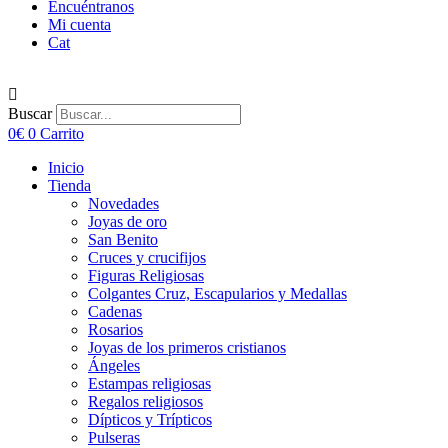
Encuéntranos
Mi cuenta
Cat
Buscar
0
€
0
Carrito
Inicio
Tienda
Novedades
Joyas de oro
San Benito
Cruces y crucifijos
Figuras Religiosas
Colgantes Cruz, Escapularios y Medallas
Cadenas
Rosarios
Joyas de los primeros cristianos
Ángeles
Estampas religiosas
Regalos religiosos
Dípticos y Trípticos
Pulseras