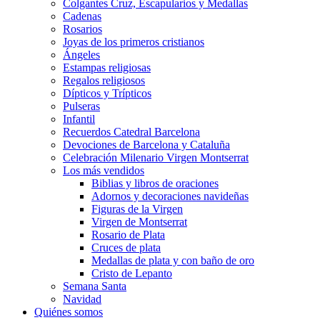
Colgantes Cruz, Escapularios y Medallas
Cadenas
Rosarios
Joyas de los primeros cristianos
Ángeles
Estampas religiosas
Regalos religiosos
Dípticos y Trípticos
Pulseras
Infantil
Recuerdos Catedral Barcelona
Devociones de Barcelona y Cataluña
Celebración Milenario Virgen Montserrat
Los más vendidos
Biblias y libros de oraciones
Adornos y decoraciones navideñas
Figuras de la Virgen
Virgen de Montserrat
Rosario de Plata
Cruces de plata
Medallas de plata y con baño de oro
Cristo de Lepanto
Semana Santa
Navidad
Quiénes somos