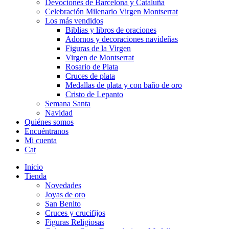
Devociones de Barcelona y Cataluña
Celebración Milenario Virgen Montserrat
Los más vendidos
Biblias y libros de oraciones
Adornos y decoraciones navideñas
Figuras de la Virgen
Virgen de Montserrat
Rosario de Plata
Cruces de plata
Medallas de plata y con baño de oro
Cristo de Lepanto
Semana Santa
Navidad
Quiénes somos
Encuéntranos
Mi cuenta
Cat
Inicio
Tienda
Novedades
Joyas de oro
San Benito
Cruces y crucifijos
Figuras Religiosas