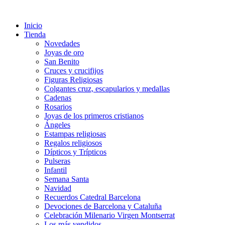
Ir
al
Inicio
contenido
Tienda
Novedades
Joyas de oro
San Benito
Cruces y crucifijos
Figuras Religiosas
Colgantes cruz, escapularios y medallas
Cadenas
Rosarios
Joyas de los primeros cristianos
Ángeles
Estampas religiosas
Regalos religiosos
Dípticos y Trípticos
Pulseras
Infantil
Semana Santa
Navidad
Recuerdos Catedral Barcelona
Devociones de Barcelona y Cataluña
Celebración Milenario Virgen Montserrat
Los más vendidos