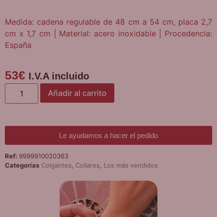
Medida: cadena
regulable de 48 cm a 54 cm, placa 2,7
cm x 1,7 cm | Material: acero inoxidable | Procedencia:
España
53
€
I.V.A incluido
Añadir al carrito
Le ayudamos a hacer el pedido
Ref:
9999910020363
Categorías
Colgantes
,
Collares
,
Los más vendidos