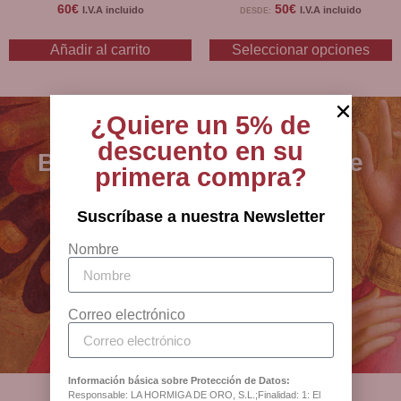
60
€
50
€
I.V.A incluido
I.V.A incluido
DESDE:
Añadir al carrito
Seleccionar opciones
¿Quiere un 5% de
descuento en su
BCB - especialistas en arte
primera compra?
sacro, joyería y artículos
religiosos desde 1880
Suscríbase a nuestra Newsletter
Nombre
Antigua Botiga Catedral
Barcelona
Correo electrónico
Información básica sobre Protección de Datos:
Responsable: LA HORMIGA DE ORO, S.L.;Finalidad: 1: El