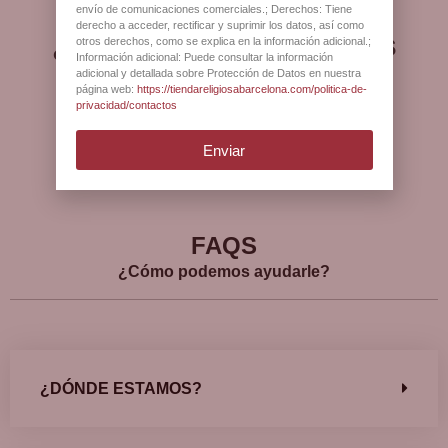
envío de comunicaciones comerciales.; Derechos: Tiene
derecho a acceder, rectificar y suprimir los datos, así como
¿Qué opinan nuestros
otros derechos, como se explica en la información adicional.;
Información adicional: Puede consultar la información
clientes?
adicional y detallada sobre Protección de Datos en nuestra
página web:
https://tiendareligiosabarcelona.com/politica-de-
privacidad/contactos
Enviar
Ver más opiniones
FAQS
¿Cómo podemos ayudarle?
¿DÓNDE ESTAMOS?