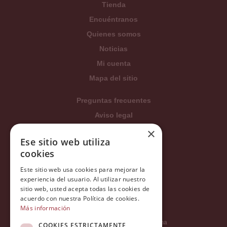
Tienda
Encuéntranos
Quienes somos
Noticias
Mi cuenta
Mapa del sitio
Preguntas frecuentes
Aviso legal
Condiciones generales
×
Ese sitio web utiliza
Política de privacidad
cookies
Política de cookies
Este sitio web usa cookies para mejorar la
Política Integrada
experiencia del usuario. Al utilizar nuestro
Tratamiento de datos
sitio web, usted acepta todas las cookies de
acuerdo con nuestra Política de cookies.
Más información
Carrer del Duc, 12 - 08002 Barcelona
COOKIES ESTRICTAMENTE