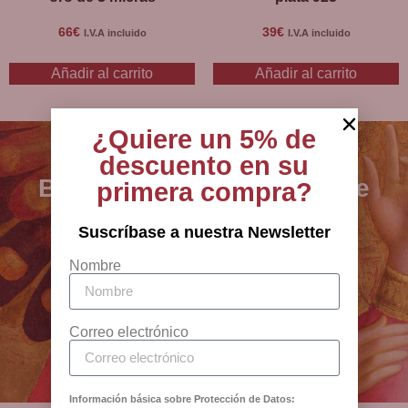
66
€
39
€
I.V.A incluido
I.V.A incluido
Añadir al carrito
Añadir al carrito
¿Quiere un 5% de
descuento en su
BCB - especialistas en arte
primera compra?
sacro, joyería y artículos
Suscríbase a nuestra Newsletter
religiosos desde 1880
Nombre
Antigua Botiga Catedral
Barcelona
Correo electrónico
Información básica sobre Protección de Datos: