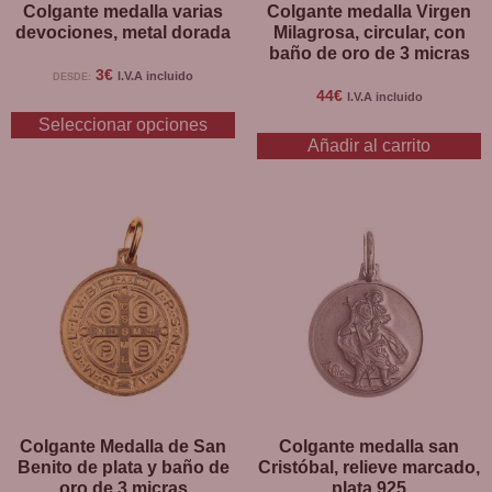
Colgante medalla varias
Colgante medalla Virgen
devociones, metal dorada
Milagrosa, circular, con
baño de oro de 3 micras
3
€
I.V.A incluido
DESDE:
44
€
I.V.A incluido
Seleccionar opciones
Añadir al carrito
Colgante Medalla de San
Colgante medalla san
Benito de plata y baño de
Cristóbal, relieve marcado,
oro de 3 micras
plata 925