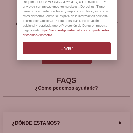
Responsable: LA HORMIGA DE ORO, S.L.;Finalidad: 1: El
envío de comunicaciones comerciales.; Derechos: Tiene
derecho a acceder, rectificar y suprimir los datos, así como
otros derechos, como se explica en la información adicional.;
¿Qué opinan nuestros
Información adicional: Puede consultar la información
adicional y detallada sobre Protección de Datos en nuestra
clientes?
página web:
https://tiendareligiosabarcelona.com/politica-de-
privacidad/contactos
Enviar
Ver más opiniones
FAQS
¿Cómo podemos ayudarle?
¿DÓNDE ESTAMOS?