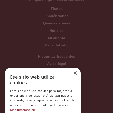
Tienda
Encuéntranos
Quienes somos
Noticias
Mi cuenta
Mapa del sitio
Preguntas frecuentes
Aviso legal
×
Condiciones generales
Ese sitio web utiliza
Política de privacidad
cookies
Política de cookies
Este sitio web usa cookies para mejorar la
Política Integrada
experiencia del usuario. Al utilizar nuestro
sitio web, usted acepta todas las cookies de
Tratamiento de datos
acuerdo con nuestra Política de cookies.
Más información