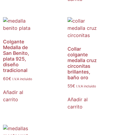
Colgante
Medalla de
Collar
San Benito,
colgante
plata 925,
medalla cruz
diseño
circonitas
tradicional
brillantes,
baño oro
60
€
I.V.A incluido
55
€
I.V.A incluido
Añadir al
carrito
Añadir al
carrito