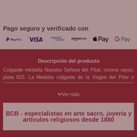
DEVOCIONES
Promoción válida hasta fin de existencias en compras
superiores a 30 €
Pago seguro y verificado con
Descripción del producto
Colgante medalla Nuestra Señora del Pilar, corona rayos,
plata 925. La Medalla colgante de la Virgen del Pilar o
Nuestra Señora del Pilar es una pieza religiosa de gran
significado y devoción para los creyentes. Realizada en
Ver más
plata 925, esta medalla tiene un diseño elegante y delicado,
con medidas pequeñas de 2 cm x 1 cm, lo que la hace
BCB - especialistas en arte sacro, joyería y
perfecta para llevarla siempre cerca del corazón.
artículos religiosos desde 1880
La imagen de la Virgen del Pilar está tratada con un detalle