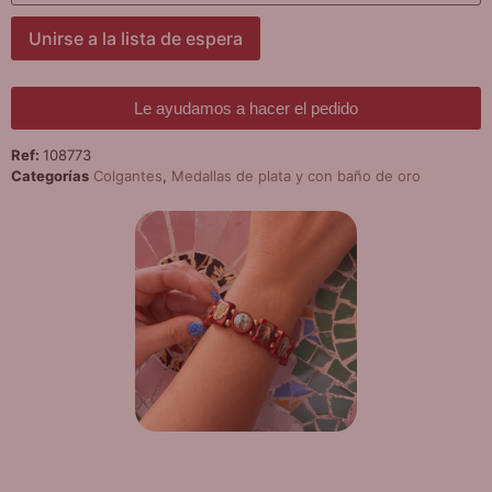
dirección
de
correo
Unirse a la lista de espera
para
unirte
a
la
Le ayudamos a hacer el pedido
lista
de
Ref:
108773
espera
de
Categorías
Colgantes
,
Medallas de plata y con baño de oro
este
producto
¡DE REGALO! PULSERA VARIAS