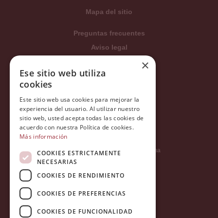
Mapa del sitio
Preguntas frecuentes
Aviso legal
×
Condiciones generales
Ese sitio web utiliza
Política de privacidad
cookies
Política de cookies
Este sitio web usa cookies para mejorar la
Política Integrada
experiencia del usuario. Al utilizar nuestro
sitio web, usted acepta todas las cookies de
Tratamiento de datos
acuerdo con nuestra Política de cookies.
Más información
Carrer del Duc, 12 - 08002 Barcelona
COOKIES ESTRICTAMENTE
NECESARIAS
COOKIES DE RENDIMIENTO
info@tiendareligiosabcb.com
COOKIES DE PREFERENCIAS
COOKIES DE FUNCIONALIDAD
682 447 278