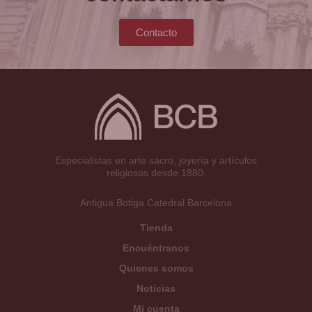
Contacto
Especialistas en arte sacro, joyería y artículos
religiosos desde 1880.
Antigua Botiga Catedral Barcelona
Tienda
Encuéntranos
Quienes somos
Noticias
Mi cuenta