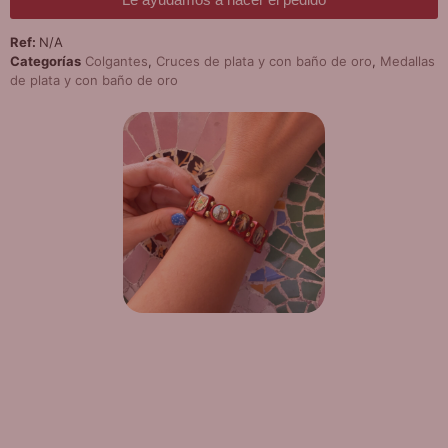
Ref:
N/A
Categorías
Colgantes
,
Cruces de plata y con baño de oro
,
Medallas
de plata y con baño de oro
¡DE REGALO! PULSERA VARIAS
DEVOCIONES
Promoción válida hasta fin de existencias en compras
superiores a 30 €