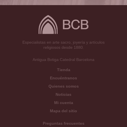
Especialistas en arte sacro, joyería y artículos
religiosos desde 1880.
Antigua Botiga Catedral Barcelona
Tienda
Encuéntranos
Quienes somos
Noticias
Mi cuenta
Mapa del sitio
Preguntas frecuentes