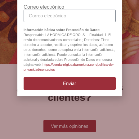
religiosos desde 1880
Correo electrónico
Antigua Botiga Catedral
Información básica sobre Protección de Datos:
Responsable: LA HORMIGA DE ORO, S.L.;Finalidad: 1: El
Barcelona
envío de comunicaciones comerciales.; Derechos: Tiene
derecho a acceder, rectificar y suprimir los datos, así como
otros derechos, como se explica en la información adicional.;
Información adicional: Puede consultar la información
adicional y detallada sobre Protección de Datos en nuestra
página web:
https://tiendareligiosabarcelona.com/politica-de-
privacidad/contactos
Enviar
¿Qué opinan nuestros
clientes?
Ver más opiniones