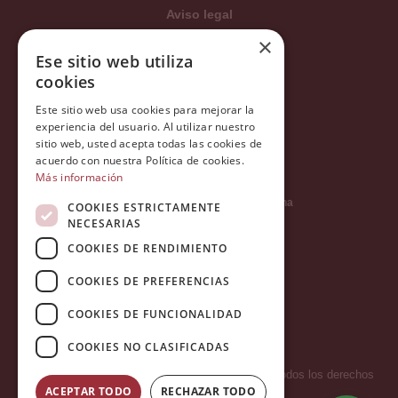
Aviso legal
×
Condiciones generales
Ese sitio web utiliza
Política de privacidad
cookies
Política de cookies
Este sitio web usa cookies para mejorar la
Política Integrada
experiencia del usuario. Al utilizar nuestro
sitio web, usted acepta todas las cookies de
Tratamiento de datos
acuerdo con nuestra Política de cookies.
Más información
Carrer del Duc, 12 - 08002 Barcelona
COOKIES ESTRICTAMENTE
NECESARIAS
COOKIES DE RENDIMIENTO
info@tiendareligiosabcb.com
COOKIES DE PREFERENCIAS
COOKIES DE FUNCIONALIDAD
682 447 278
COOKIES NO CLASIFICADAS
Copyright 2026 © LA HORMIGA DE ORO S.L. - Todos los derechos
ACEPTAR TODO
RECHAZAR TODO
reservados.