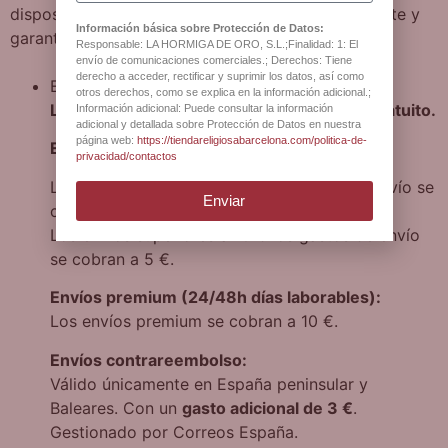
disposición para brindarle la asistencia que necesite y
Información básica sobre Protección de Datos:
garantizar una experiencia de envío satisfactoria.
Responsable: LA HORMIGA DE ORO, S.L.;Finalidad: 1: El
envío de comunicaciones comerciales.; Derechos: Tiene
derecho a acceder, rectificar y suprimir los datos, así como
Envíos a
PENINSULA ESPAÑOLA
otros derechos, como se explica en la información adicional.;
Los envíos superiores a 50 € el envío es gratuito.
Información adicional: Puede consultar la información
adicional y detallada sobre Protección de Datos en nuestra
página web:
https://tiendareligiosabarcelona.com/politica-de-
Envíos estándar (de 3 a 5 días laborables):
privacidad/contactos
Los envíos inferiores a 10 € los gastos de envío se
Enviar
cobran a 8 €.
Los envíos superiores a 10 € los gastos de envío
se cobran a 5 €.
Envíos premium (24/48h días laborables):
Los envíos premium se cobran a 10 €.
Envíos contrareembolso:
Válido únicamente en España peninsular y
Baleares. Con un
gasto adicional de 3 €
.
Gestionado por Correos España.