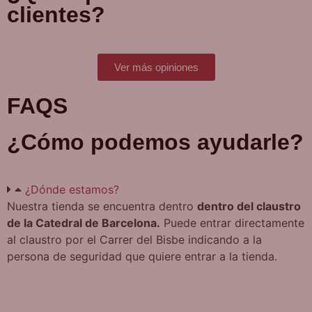
clientes?
personalidad. Ya sea que lo use para complementar su
atuendo diario o para una ocasión especial, este
colgante es una forma perfecta de mostrar su fe y sus
valores. Además, se puede combinar perfectamente
Ver más opiniones
con una cadena, puede ver nuestra colección haciendo
click
en
Cadenas
.
FAQS
Disponible en BCB, tienda religiosa Barcelona.
¿Cómo podemos ayudarle?
¿Dónde estamos?
Nuestra tienda se encuentra dentro
dentro del claustro
de la Catedral de Barcelona.
Puede entrar directamente
al claustro por el Carrer del Bisbe indicando a la
persona de seguridad que quiere entrar a la tienda.