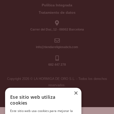
Política Integrada
Tratamiento de datos
Carrer del Duc, 12 - 08002 Barcelona
info@tiendareligiosabcb.com
682 447 278
Copyright 2026 © LA HORMIGA DE ORO S.L. - Todos los derechos
reservados.
×
Ese sitio web utiliza
cookies
Este sitio web usa cookies para mejorar la