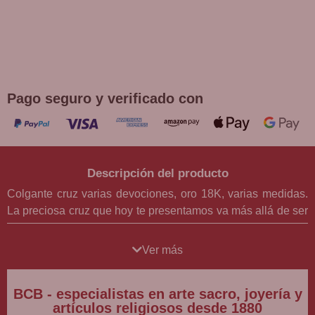
¡DE REGALO! PULSERA VARIAS
DEVOCIONES
Promoción válida hasta fin de existencias en compras
superiores a 30 €
Pago seguro y verificado con
Descripción del producto
Colgante cruz varias devociones, oro 18K, varias medidas.
La preciosa cruz que hoy te presentamos va más allá de ser
una simple joya de oro de 18 quilates; es una obra llena de
significado y devoción que encapsula la esencia misma de
Ver más
la fe. Cada detalle meticulosamente grabado en este valioso
metal simboliza una conexión profunda con la espiritualidad
BCB - especialistas en arte sacro, joyería y
y la protección divina.
artículos religiosos desde 1880