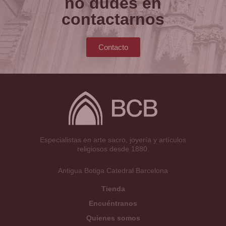
no dudes en
contactarnos
Contacto
Especialistas en arte sacro, joyería y artículos
religiosos desde 1880.
Antigua Botiga Catedral Barcelona
Tienda
Encuéntranos
Quienes somos