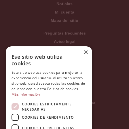
Noticias
Mi cuenta
Mapa del sitio
Preguntas frecuentes
Aviso legal
×
Condiciones generales
Ese sitio web utiliza
Política de privacidad
cookies
Política de cookies
Este sitio web usa cookies para mejorar la
Política Integrada
experiencia del usuario. Al utilizar nuestro
sitio web, usted acepta todas las cookies de
Tratamiento de datos
acuerdo con nuestra Política de cookies.
Más información
Carrer del Duc, 12 - 08002 Barcelona
COOKIES ESTRICTAMENTE
NECESARIAS
COOKIES DE RENDIMIENTO
info@tiendareligiosabcb.com
COOKIES DE PREFERENCIAS