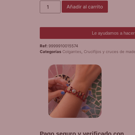
Añadir al carrito
Le ayudamos a hacer 
Ref:
9999910015574
Categorías
Colgantes
,
Crucifijos y cruces de made
¡
PUL
D
Promoción v
co
Pago seguro y verificado con