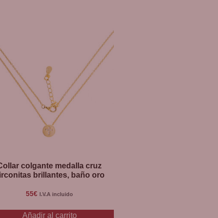
Collar colgante medalla cruz
irconitas brillantes, baño oro
55
€
I.V.A incluido
Añadir al carrito