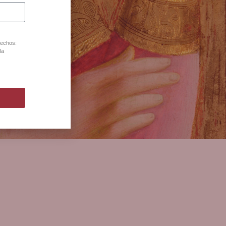
lona
rechos:
la