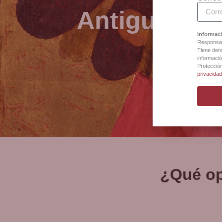
Antigua Bot
Informaci
Responsab
Tiene dere
informació
Protecció
privacida
¿Qué op