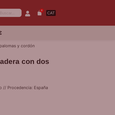
0
CAT
€
 palomas y cordón
madera con dos
o // Procedencia: España