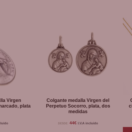
la Virgen
Colgante medalla Virgen del
marcado, plata
Perpetuo Socorro, plata, dos
c
medidas
44
€
cluido
I.V.A incluido
DESDE: