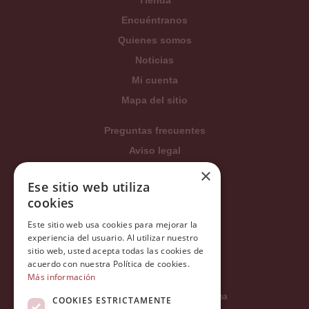
Encuéntranos
Quienes somos
Noticias
Mi cuenta
Mapa del sitio
Preguntas frecuentes
Aviso legal
Condiciones generales
×
Ese sitio web utiliza
Política de privacidad
cookies
Política de cookies
Este sitio web usa cookies para mejorar la
Política Integrada
experiencia del usuario. Al utilizar nuestro
Tratamiento de datos
sitio web, usted acepta todas las cookies de
acuerdo con nuestra Política de cookies.
Más información
Carrer del Duc, 12 - 08002 Barcelona
COOKIES ESTRICTAMENTE