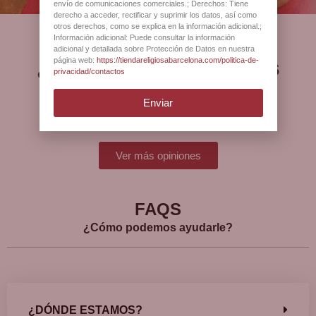
envío de comunicaciones comerciales.; Derechos: Tiene
derecho a acceder, rectificar y suprimir los datos, así como
otros derechos, como se explica en la información adicional.;
Información adicional: Puede consultar la información
adicional y detallada sobre Protección de Datos en nuestra
¿Qué opinan nuestros
página web:
https://tiendareligiosabarcelona.com/politica-de-
privacidad/contactos
clientes?
Enviar
Ver más opiniones
FAQS
¿Cómo podemos ayudarle?
¿DÓNDE ESTAMOS?