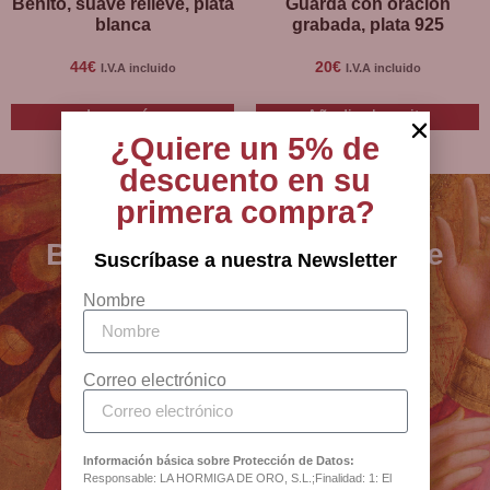
Disponible en BCB, tienda religiosa Barcelona.
Benito, suave relieve, plata
Guarda con oración
blanca
grabada, plata 925
44
€
20
€
I.V.A incluido
I.V.A incluido
Leer más
Añadir al carrito
¿Quiere un 5% de
descuento en su
primera compra?
BCB - especialistas en arte
Suscríbase a nuestra Newsletter
sacro, joyería y artículos
Nombre
religiosos desde 1880
Correo electrónico
Antigua Botiga Catedral
Barcelona
Información básica sobre Protección de Datos:
Responsable: LA HORMIGA DE ORO, S.L.;Finalidad: 1: El