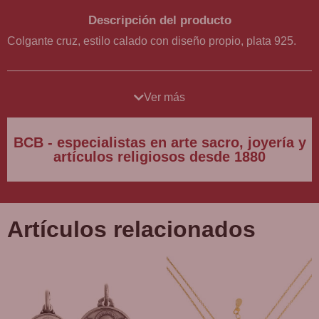
Descripción del producto
Colgante cruz, estilo calado con diseño propio, plata 925.
El colgante de cruz con diseño original es una pieza que se
destaca por su elegancia y simplicidad, y que está realizada
Ver más
en plata 925, lo que garantiza su durabilidad y resistencia.
BCB - especialistas en arte sacro, joyería y
Lo que hace que este colgante de cruz sea único es su
artículos religiosos desde 1880
calado interior, lo que crea un efecto visual muy interesante
y atractivo. Este calado le da una dimensión adicional a la
cruz, lo que hace que se vea mucho más interesante que
una cruz tradicional.
Artículos relacionados
Los extremos de la cruz terminan de forma rectangular, lo
que da una sensación de estabilidad y solidez. Sin
embargo, en cada extremo, hay una pequeña bolita que
crea un efecto ecléctico que rompe con la uniformidad del