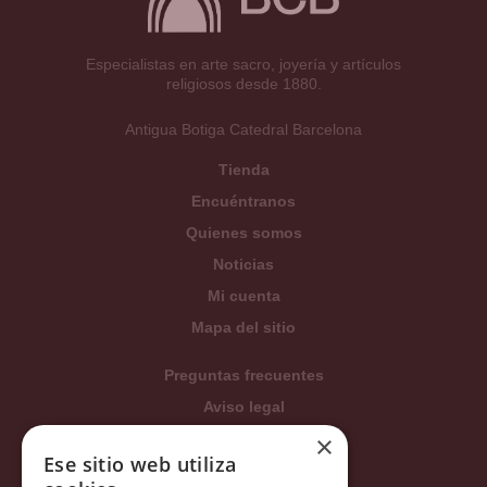
Especialistas en arte sacro, joyería y artículos
religiosos desde 1880.
Antigua Botiga Catedral Barcelona
Tienda
Encuéntranos
Quienes somos
Noticias
Mi cuenta
Mapa del sitio
Preguntas frecuentes
Aviso legal
Condiciones generales
×
Ese sitio web utiliza
Política de privacidad