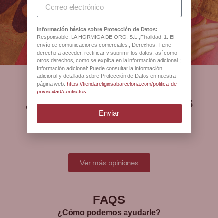
Antigua Botiga Catedral
Barcelona
Información básica sobre Protección de Datos:
Responsable: LA HORMIGA DE ORO, S.L.;Finalidad: 1: El
envío de comunicaciones comerciales.; Derechos: Tiene
derecho a acceder, rectificar y suprimir los datos, así como
otros derechos, como se explica en la información adicional.;
Información adicional: Puede consultar la información
adicional y detallada sobre Protección de Datos en nuestra
página web:
https://tiendareligiosabarcelona.com/politica-de-
privacidad/contactos
¿Qué opinan nuestros
Enviar
clientes?
Ver más opiniones
FAQS
¿Cómo podemos ayudarle?