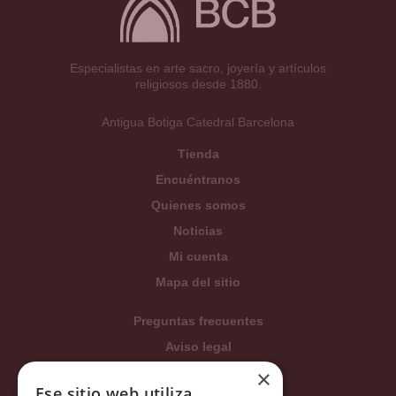
Especialistas en arte sacro, joyería y artículos
religiosos desde 1880.
Antigua Botiga Catedral Barcelona
Tienda
Encuéntranos
Quienes somos
Noticias
Mi cuenta
Mapa del sitio
Preguntas frecuentes
Aviso legal
×
Condiciones generales
Ese sitio web utiliza