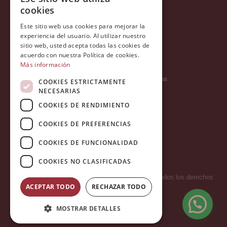
Política de privacidad
cookies
Política de cookies
Este sitio web usa cookies para mejorar la
Política Integrada
experiencia del usuario. Al utilizar nuestro
sitio web, usted acepta todas las cookies de
Tratamiento de datos
acuerdo con nuestra Política de cookies.
Más información
Carrer del Duc, 12 - 08002 Barcelona
COOKIES ESTRICTAMENTE
NECESARIAS
COOKIES DE RENDIMIENTO
info@tiendareligiosabcb.com
COOKIES DE PREFERENCIAS
COOKIES DE FUNCIONALIDAD
682 447 278
COOKIES NO CLASIFICADAS
Copyright 2026 © LA HORMIGA DE ORO S.L. - Todos los derechos
ACEPTAR TODO
RECHAZAR TODO
reservados.
MOSTRAR DETALLES