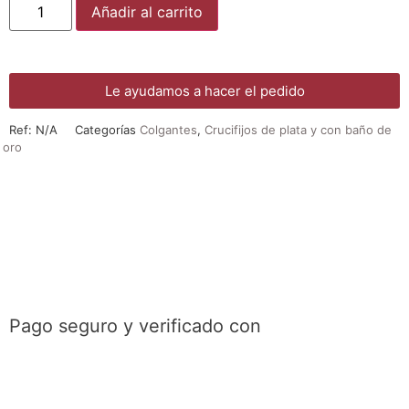
Añadir al carrito
Le ayudamos a hacer el pedido
Ref:
N/A
Categorías
Colgantes
,
Crucifijos de plata y con baño de
oro
¡DE REGALO! PULSERA VARIAS
DEVOCIONES
Promoción válida hasta fin de existencias en compras
superiores a 30 €
Pago seguro y verificado con