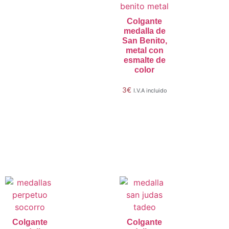
Colgante
medalla de
San Benito,
metal con
esmalte de
color
3
€
I.V.A incluido
Añadir al
carrito
Colgante
Colgante