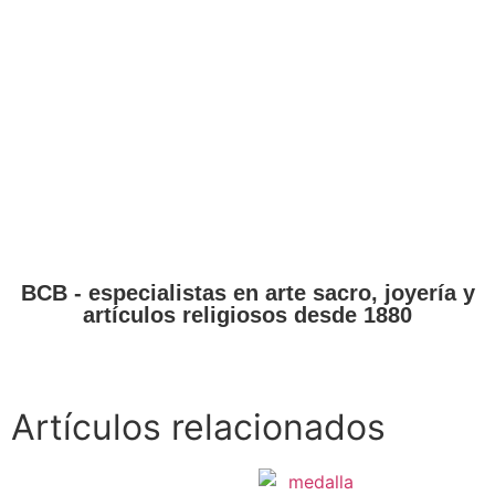
religiosos BCB, disponible en dos modelos, es una pieza
única y especial que no puede faltar en su colección de
joyas religiosas. Su diseño original, su calidad y su
elegancia lo hacen perfecto para cualquier ocasión. El
crucifijo es un recordatorio constante del amor de Dios, una
joya que nos acompaña en todo momento y que nos
recuerda el sacrificio que hizo por nosotros.
Ver más
BCB - especialistas en arte sacro, joyería y
artículos religiosos desde 1880
Artículos relacionados