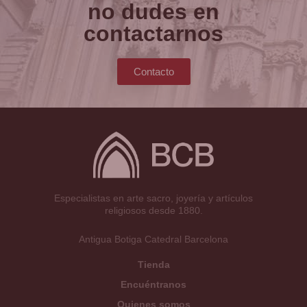
no dudes en
contactarnos
Contacto
Especialistas en arte sacro, joyería y artículos
religiosos desde 1880.
Antigua Botiga Catedral Barcelona
Tienda
Encuéntranos
Quienes somos