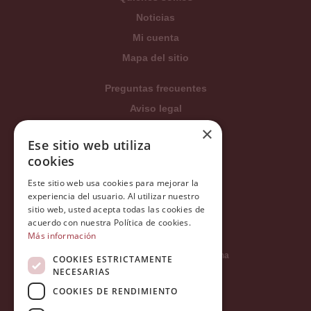
Noticias
Mi cuenta
Mapa del sitio
Preguntas frecuentes
Aviso legal
Condiciones generales
×
Ese sitio web utiliza
Política de privacidad
cookies
Política de cookies
Este sitio web usa cookies para mejorar la
Política Integrada
experiencia del usuario. Al utilizar nuestro
Tratamiento de datos
sitio web, usted acepta todas las cookies de
acuerdo con nuestra Política de cookies.
Más información
Carrer del Duc, 12 - 08002 Barcelona
COOKIES ESTRICTAMENTE
NECESARIAS
COOKIES DE RENDIMIENTO
info@tiendareligiosabcb.com