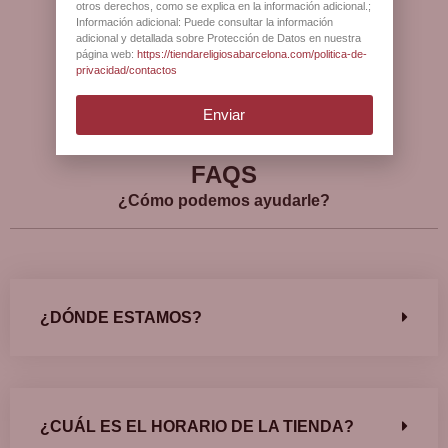
clientes?
otros derechos, como se explica en la información adicional.;
Información adicional: Puede consultar la información
adicional y detallada sobre Protección de Datos en nuestra
página web:
https://tiendareligiosabarcelona.com/politica-de-
privacidad/contactos
Ver más opiniones
Enviar
FAQS
¿Cómo podemos ayudarle?
¿DÓNDE ESTAMOS?
¿CUÁL ES EL HORARIO DE LA TIENDA?