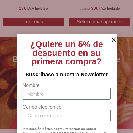
18
€
30
€
I.V.A incluido
I.V.A incluido
DESDE:
Leer más
Seleccionar opciones
¿Quiere un 5% de
descuento en su
BCB - especialistas en arte
primera compra?
sacro, joyería y artículos
religiosos desde 1880
Suscríbase a nuestra Newsletter
Nombre
Antigua Botiga Catedral
Barcelona
Correo electrónico
Información básica sobre Protección de Datos: