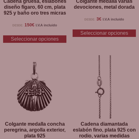
Cadena gruesa, eslabones
Colgante medalla varias
diseño fígaro, 60 cm, plata
devociones, metal dorada
925 y baño oro tres micras
3
€
I.V.A incluido
DESDE:
150
€
I.V.A incluido
DESDE:
Seleccionar opciones
Seleccionar opciones
Colgante medalla concha
Cadena diamantada
peregrina, argolla exterior,
eslabón fino, plata 925 con
plata 925
rodio, varias medidas