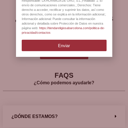
Responsable: LA HORMIGA DE ORO, S.L.;Finalidad: 1: El
envío de comunicaciones comerciales.; Derechos: Tiene
derecho a acceder, rectificar y suprimir los datos, así como
otros derechos, como se explica en la información adicional.;
¿Qué opinan nuestros
Información adicional: Puede consultar la información
adicional y detallada sobre Protección de Datos en nuestra
clientes?
página web:
https://tiendareligiosabarcelona.com/politica-de-
privacidad/contactos
Enviar
Ver más opiniones
FAQS
¿Cómo podemos ayudarle?
¿DÓNDE ESTAMOS?