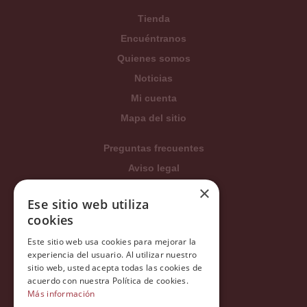
Tienda
Encuéntranos
Quienes somos
Noticias
Mi cuenta
Mapa del sitio
Preguntas frecuentes
Aviso legal
×
Condiciones generales
Ese sitio web utiliza
Política de privacidad
cookies
Política de cookies
Este sitio web usa cookies para mejorar la
Política Integrada
experiencia del usuario. Al utilizar nuestro
sitio web, usted acepta todas las cookies de
Tratamiento de datos
acuerdo con nuestra Política de cookies.
Más información