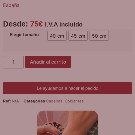
España
Desde:
75
€
I.V.A incluido
Elegir tamaño
40 cm
45 cm
50 cm
Añadir al carrito
Le ayudamos a hacer el pedido
Ref:
N/A
Categorías
Cadenas
,
Colgantes