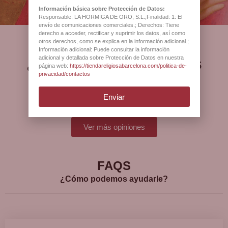
Información básica sobre Protección de Datos:
Responsable: LA HORMIGA DE ORO, S.L.;Finalidad: 1: El
envío de comunicaciones comerciales.; Derechos: Tiene
derecho a acceder, rectificar y suprimir los datos, así como
otros derechos, como se explica en la información adicional.;
Información adicional: Puede consultar la información
¿Qué opinan nuestros
adicional y detallada sobre Protección de Datos en nuestra
página web:
https://tiendareligiosabarcelona.com/politica-de-
clientes?
privacidad/contactos
Enviar
Ver más opiniones
FAQS
¿Cómo podemos ayudarle?