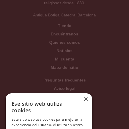
religiosos desde 1880.
Antigua Botiga Catedral Barcelona
Tienda
Encuéntranos
Quienes somos
Noticias
Mi cuenta
Mapa del sitio
Preguntas frecuentes
Aviso legal
Condiciones generales
×
Ese sitio web utiliza
Política de privacidad
cookies
Política de cookies
Este sitio web usa cookies para mejorar la
Política Integrada
experiencia del usuario. Al utilizar nuestro