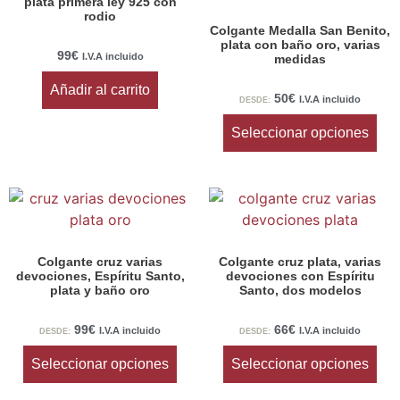
plata primera ley 925 con
rodio
Colgante Medalla San Benito,
plata con baño oro, varias
99
€
I.V.A incluido
medidas
Añadir al carrito
50
€
I.V.A incluido
DESDE:
Seleccionar opciones
Colgante cruz varias
Colgante cruz plata, varias
devociones, Espíritu Santo,
devociones con Espíritu
plata y baño oro
Santo, dos modelos
99
€
66
€
I.V.A incluido
I.V.A incluido
DESDE:
DESDE:
Seleccionar opciones
Seleccionar opciones