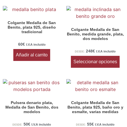
Colgante Medalla de San
Benito, plata 925, diseño
Colgante Medalla de San
tradicional
Benito, medida grande, plata,
dos modelos
60
€
I.V.A incluido
248
€
I.V.A incluido
DESDE:
Añadir al carrito
Seleccionar opciones
Pulsera denario plata,
Colgante Medalla de San
Medalla de San Benito, dos
Benito, plata 925, baño oro y
modelos
esmalte, varias medidas
50
€
55
€
I.V.A incluido
I.V.A incluido
DESDE:
DESDE: