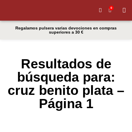
0
Quiénes
Regalamos pulsera varias devociones en compras
superiores a 30 €
Resultados de
búsqueda para:
cruz benito plata –
Página 1