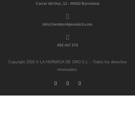
Carrer del Duc, 12 - 08002 Barcelona
info@tiendareligiosabcb.com
682 447 278
Copyright 2026 © LA HORMIGA DE ORO S.L. - Todos los derechos
reservados.