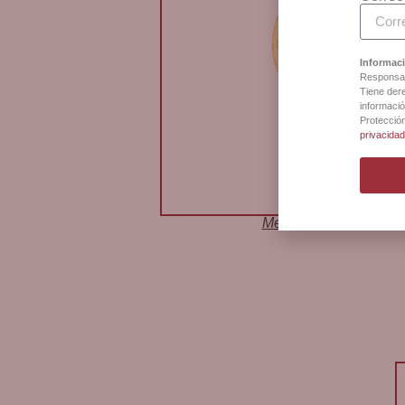
Informaci
Responsab
Tiene dere
informació
Protecció
privacida
Medalla Primera Com