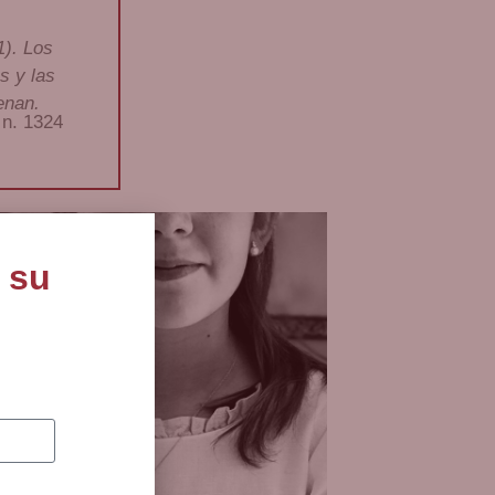
1). Los
s y las
enan.
n. 1324
 su