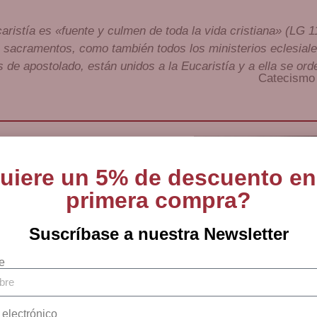
aristía es «fuente y culmen de toda la vida cristiana» (LG 1
sacramentos, como también todos los ministerios eclesiale
s de apostolado, están unidos a la Eucaristía y a ella se ord
Catecismo 
uiere un 5% de descuento en
primera compra?
Suscríbase a nuestra Newsletter
e
 electrónico