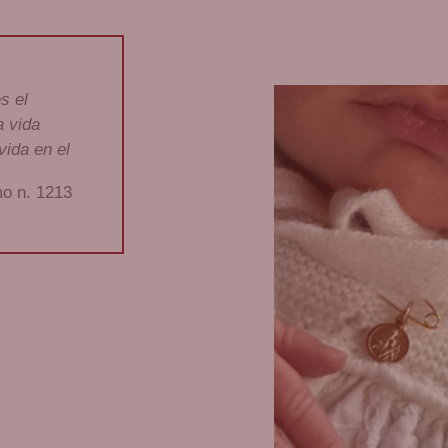
s el
a vida
 vida en el
o n. 1213