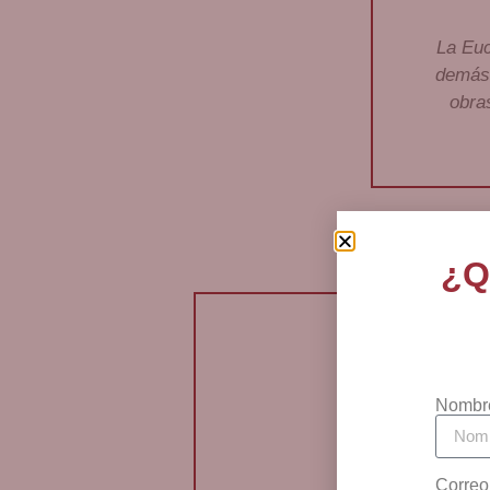
La Euc
demás 
obra
¿Q
Nombr
Correo