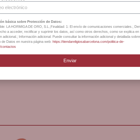
ón básica sobre Protección de Datos:
le: LA HORMIGA DE ORO, S.L.;Finalidad: 1: El envío de comunicaciones comerciales.; De
cho a acceder, rectificar y suprimir los datos, así como otros derechos, como se explica en 
n adicional.; Información adicional: Puede consultar la información adicional y detallada sobre
n de Datos en nuestra página web:
https://tiendareligiosabarcelona.com/politica-de-
d/contactos
Enviar
unión