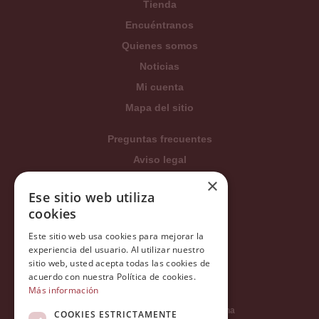
Tienda
Encuéntranos
Quienes somos
Noticias
Mi cuenta
Mapa del sitio
Preguntas frecuentes
Aviso legal
Condiciones generales
×
Ese sitio web utiliza
Política de privacidad
cookies
Política de cookies
Este sitio web usa cookies para mejorar la
Política Integrada
experiencia del usuario. Al utilizar nuestro
Tratamiento de datos
sitio web, usted acepta todas las cookies de
acuerdo con nuestra Política de cookies.
Más información
Carrer del Duc, 12 - 08002 Barcelona
COOKIES ESTRICTAMENTE