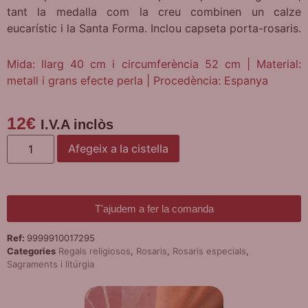
tant la medalla com la creu combinen un calze
eucarístic i la Santa Forma. Inclou capseta porta-rosaris.
Mida: llarg 40 cm i circumferència 52 cm | Material:
metall i grans efecte perla | Procedència: Espanya
12
€
I.V.A inclòs
Afegeix a la cistella
T'ajudem a fer la comanda
Ref:
9999910017295
Categories
Regals religiosos
,
Rosaris
,
Rosaris especials
,
Sagraments i litúrgia