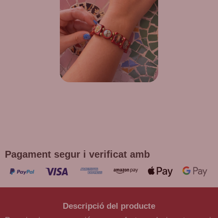
DE REGAL! POLSERA DIVERSES
DEVOCIONS
Promoció vàlida fins a fi d'existències en compres superiors a
30 €
Pagament segur i verificat amb
Descripció del producte