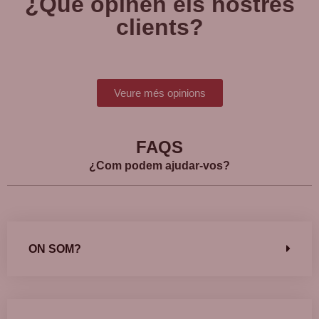
¿Què opinen els nostres
clients?
Veure més opinions
FAQS
¿Com podem ajudar-vos?
ON SOM?