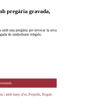
mb pregària gravada,
ia amb una pregària per invocar la seva
egada de simbolisme religiós.
 comanda
ta i amb bany d'or
,
Penjolls
,
Regals