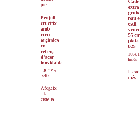
Cade
extra
gruix
Penjoll
baule
crucifix
estil
amb
venec
creu
55 cm
orgànica
plata
en
925
relleu,
106
€
I
d’acer
inclòs
inoxidable
10
€
I.V.A
Llege
inclòs
més
Afegeix
a la
cistella