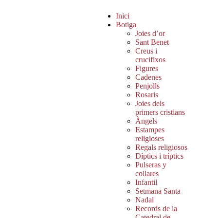
Inici
Botiga
Joies d’or
Sant Benet
Creus i
crucifixos
Figures
Cadenes
Penjolls
Rosaris
Joies dels
primers cristians
Àngels
Estampes
religioses
Regals religiosos
Díptics i tríptics
Pulseras y
collares
Infantil
Setmana Santa
Nadal
Records de la
Catedral de