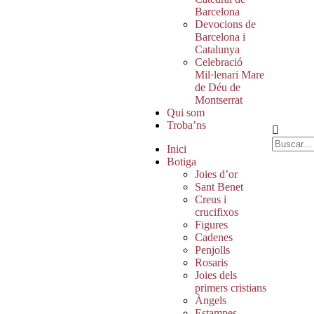
Barcelona
Devocions de
Barcelona i
Catalunya
Celebració
Mil·lenari Mare
de Déu de
Montserrat
Qui som
Troba’ns
Inici
Botiga
Joies d’or
Sant Benet
Creus i
crucifixos
Figures
Cadenes
Penjolls
Rosaris
Joies dels
primers cristians
Àngels
Estampes