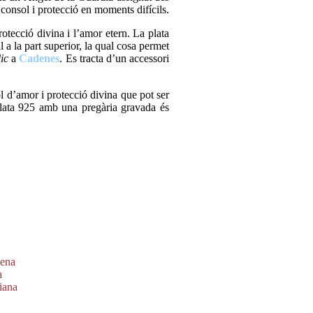
consol i protecció en moments difícils.
otecció divina i l’amor etern. La plata
a la part superior, la qual cosa permet
lic
a
Cadenes
. Es tracta d’un accessori
l d’amor i protecció divina que pot ser
plata 925 amb una pregària gravada és