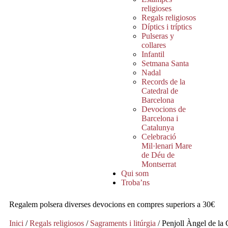
religioses
Regals religiosos
Díptics i tríptics
Pulseras y
collares
Infantil
Setmana Santa
Nadal
Records de la
Catedral de
Barcelona
Devocions de
Barcelona i
Catalunya
Celebració
Mil·lenari Mare
de Déu de
Montserrat
Qui som
Troba’ns
Regalem polsera diverses devocions en compres superiors a 30€
Inici
/
Regals religiosos
/
Sagraments i litúrgia
/ Penjoll Àngel de la