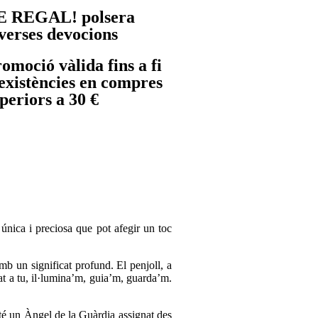
E REGAL! polsera
verses devocions
omoció vàlida fins a fi
existències en compres
periors a 30 €
única i preciosa que pot afegir un toc
b un significat profund. El penjoll, a
t a tu, il·lumina’m, guia’m, guarda’m.
 té un Àngel de la Guàrdia assignat des