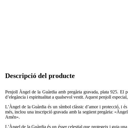
Descripció del producte
Penjoll Àngel de la Guàrdia amb pregària gravada, plata 925. El pe
d’elegància i espiritualitat a qualsevol vestit. Aquest penjoll especi
L’Àngel de la Guàrdia és un símbol clàssic d’amor i protecció, i és
més, inclou una inscripció gravada amb la següent pregària: «Àngel
Amén».
L’Àngel de la Guàrdia és un ésser celestial que protegeix i guia una