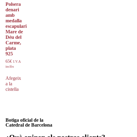
Polsera
denari
amb
medalla
escapulari
Mare de
Déu del
Carme,
plata
925
65
€
I.V.A
inclòs
Afegeix
a la
cistella
Botiga oficial de la
Catedral de Barcelona