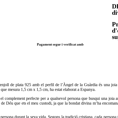
D
di
Pr
d'
su
Pagament segur i verificat amb
njoll de plata 925 amb el perfil de l’Àngel de la Guàrdia és una joia 
al, que mesura 1,5 cm x 1,5 cm, ha estat elaborat a Espanya.
 el complement perfecte per a qualsevol persona que busqui una joia am
 de Déu que ets el meu custodi, ja que la bondat divina m’ha encomana
 persona durant la seva vida. Segons la tradició cristiana, cada persona