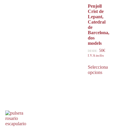
Penjoll
Crist de
Lepant,
Catedral
de
Barcelona,
dos
models
50
€
DESDE:
I.V.A inclòs
Selecciona
opcions