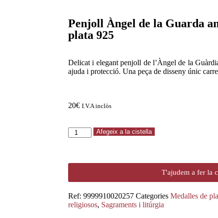
Penjoll Àngel de la Guarda a
plata 925
Delicat i elegant penjoll de l’Àngel de la Guàrd
ajuda i protecció. Una peça de disseny únic carr
20
€
I.V.A inclòs
Afegeix a la cistella
T'ajudem a fer la
Ref:
9999910020257
Categories
Medalles de pla
religiosos
,
Sagraments i litúrgia