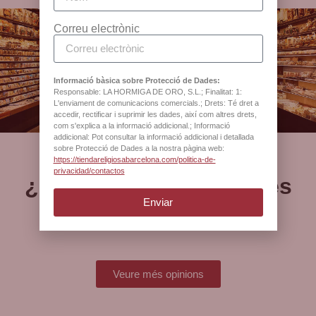
Correu electrònic
Botiga oficial de la
Catedral de Barcelona
Informació bàsica sobre Protecció de Dades:
Responsable: LA HORMIGA DE ORO, S.L.; Finalitat: 1:
L'enviament de comunicacions comercials.; Drets: Té dret a
accedir, rectificar i suprimir les dades, així com altres drets,
com s'explica a la informació addicional.; Informació
addicional: Pot consultar la informació addicional i detallada
sobre Protecció de Dades a la nostra pàgina web:
https://tiendareligiosabarcelona.com/politica-de-
privacidad/contactos
¿Què opinen els nostres
clients?
Enviar
Veure més opinions