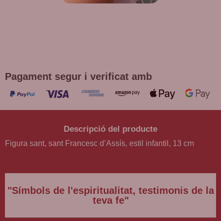
DE REGAL! POLSERA DIVERSES
DEVOCIONS
Promoció vàlida fins a fi d'existències en compres superiors a
30 €
Pagament segur i verificat amb
Descripció del producte
Figura sant, sant Francesc d’Assís, estil infantil, 13 cm
"Símbols de l'espiritualitat, testimonis de la
teva fe"