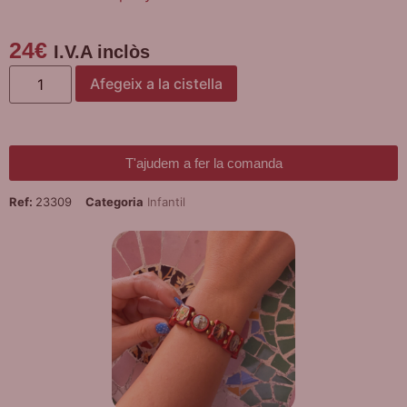
24
€
I.V.A inclòs
Afegeix a la cistella
T'ajudem a fer la comanda
Ref:
23309
Categoria
Infantil