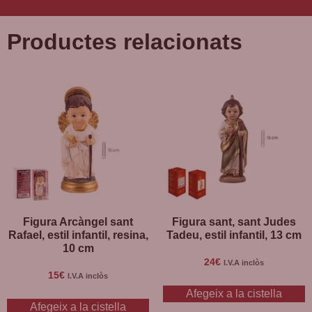
Productes relacionats
Figura Arcàngel sant
Figura sant, sant Judes
Rafael, estil infantil, resina,
Tadeu, estil infantil, 13 cm
10 cm
24
€
I.V.A inclòs
15
€
I.V.A inclòs
Afegeix a la cistella
Afegeix a la cistella