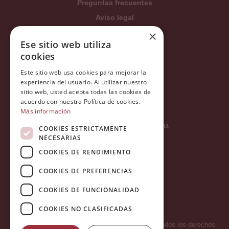
Preguntas frecuentes
Aviso legal
Condiciones generales
×
Ese sitio web utiliza
Política de privacidad
cookies
Política de cookies
Este sitio web usa cookies para mejorar la
Política Integrada
experiencia del usuario. Al utilizar nuestro
Tratamiento de datos
sitio web, usted acepta todas las cookies de
acuerdo con nuestra Política de cookies.
Más información
Carrer del Duc, 12 - 08002 Barcelona
COOKIES ESTRICTAMENTE
NECESARIAS
COOKIES DE RENDIMIENTO
info@tiendareligiosabcb.com
COOKIES DE PREFERENCIAS
COOKIES DE FUNCIONALIDAD
682 447 278
COOKIES NO CLASIFICADAS
Copyright 2026 © LA HORMIGA DE ORO S.L. - Todos los derechos