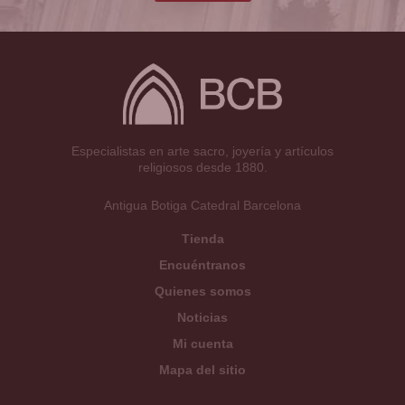
Especialistas en arte sacro, joyería y artículos
religiosos desde 1880.
Antigua Botiga Catedral Barcelona
Tienda
Encuéntranos
Quienes somos
Noticias
Mi cuenta
Mapa del sitio