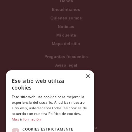
Tienda
Encuéntranos
Quienes somos
Noticias
Mi cuenta
Mapa del sitio
Preguntas frecuentes
Aviso legal
×
Condiciones generales
Ese sitio web utiliza
Política de privacidad
cookies
Política de cookies
Este sitio web usa cookies para mejorar la
Política Integrada
experiencia del usuario. Al utilizar nuestro
sitio web, usted acepta todas las cookies de
Tratamiento de datos
acuerdo con nuestra Política de cookies.
Más información
Carrer del Duc, 12 - 08002 Barcelona
COOKIES ESTRICTAMENTE