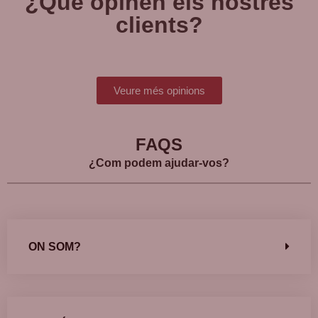
¿Què opinen els nostres
clients?
Veure més opinions
FAQS
¿Com podem ajudar-vos?
ON SOM?