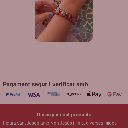
DE REGAL! POLSERA DIVERSES
DEVOCIONS
Promoció vàlida fins a fi d'existències en compres superiors a
30 €
Pagament segur i verificat amb
Descripció del producte
Figura sant Josep amb Nen Jesús i lliris, diverses mides.