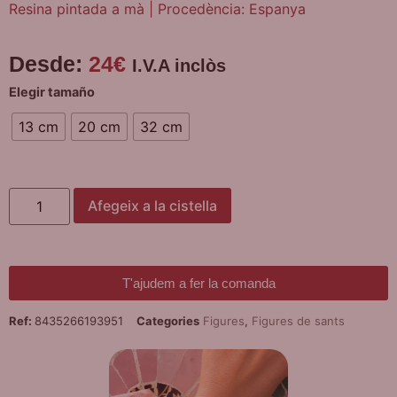
Resina pintada a mà | Procedència: Espanya
Desde:
24
€
I.V.A inclòs
Elegir tamaño
13 cm
20 cm
32 cm
Afegeix a la cistella
T'ajudem a fer la comanda
Ref:
8435266193951
Categories
Figures
,
Figures de sants