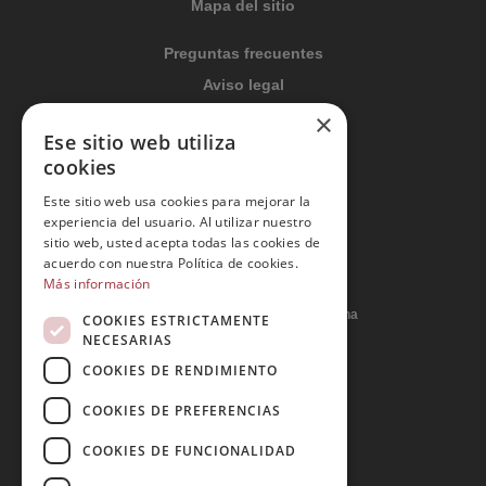
Mapa del sitio
Preguntas frecuentes
Aviso legal
Condiciones generales
×
Ese sitio web utiliza
Política de privacidad
cookies
Política de cookies
Este sitio web usa cookies para mejorar la
Política Integrada
experiencia del usuario. Al utilizar nuestro
Tratamiento de datos
sitio web, usted acepta todas las cookies de
acuerdo con nuestra Política de cookies.
Más información
Carrer del Duc, 12 - 08002 Barcelona
COOKIES ESTRICTAMENTE
NECESARIAS
COOKIES DE RENDIMIENTO
info@tiendareligiosabcb.com
COOKIES DE PREFERENCIAS
COOKIES DE FUNCIONALIDAD
682 447 278