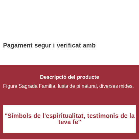
DE REGAL! POLSERA DIVERSES
DEVOCIONS
Promoció vàlida fins a fi d'existències en compres superiors a
30 €
Pagament segur i verificat amb
Descripció del producte
Figura Sagrada Família, fusta de pi natural, diverses mides.
"Símbols de l'espiritualitat, testimonis de la
teva fe"