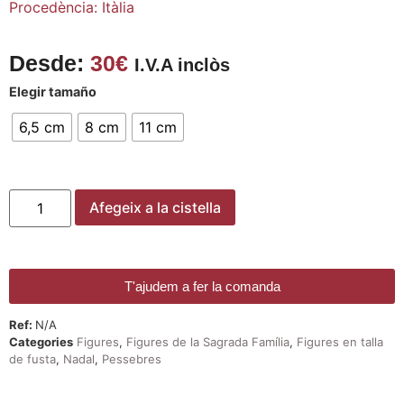
Procedència: Itàlia
Desde:
30
€
I.V.A inclòs
Elegir tamaño
6,5 cm
8 cm
11 cm
Afegeix a la cistella
T'ajudem a fer la comanda
Ref:
N/A
Categories
Figures
,
Figures de la Sagrada Família
,
Figures en talla
de fusta
,
Nadal
,
Pessebres