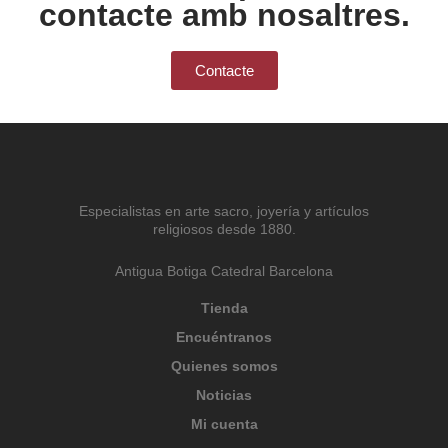
contacte amb nosaltres.
Contacte
Especialistas en arte sacro, joyería y artículos
religiosos desde 1880.
Antigua Botiga Catedral Barcelona
Tienda
Encuéntranos
Quienes somos
Noticias
Mi cuenta