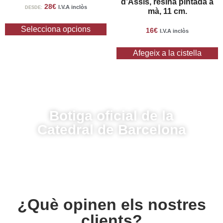
d’Assís, resina pintada a
28
€
I.V.A inclòs
DESDE:
mà, 11 cm.
Selecciona opcions
16
€
I.V.A inclòs
Afegeix a la cistella
Botiga oficial de la
Catedral de Barcelona
¿Què opinen els nostres
clients?