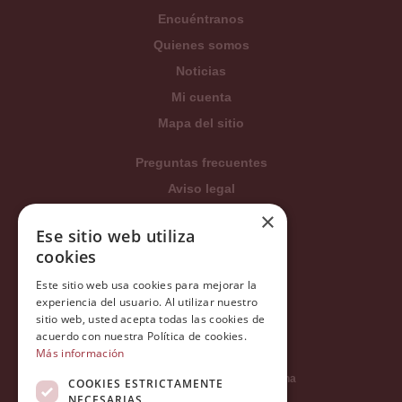
Encuéntranos
Quienes somos
Noticias
Mi cuenta
Mapa del sitio
Preguntas frecuentes
Aviso legal
Condiciones generales
×
Ese sitio web utiliza
Política de privacidad
cookies
Política de cookies
Este sitio web usa cookies para mejorar la
Política Integrada
experiencia del usuario. Al utilizar nuestro
Tratamiento de datos
sitio web, usted acepta todas las cookies de
acuerdo con nuestra Política de cookies.
Más información
Carrer del Duc, 12 - 08002 Barcelona
COOKIES ESTRICTAMENTE
NECESARIAS