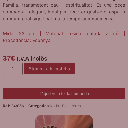
Família, transmetent pau i espiritualitat. És una peça
compacta i elegant, ideal per decorar qualsevol espai o
com un regal significatiu a la temporada nadalenca.
Mida: 22 cm | Material: resina pintada a mà |
Procedència: Espanya
37
€
I.V.A inclòs
Afegeix a la cistella
T'ajudem a fer la comanda
Ref:
24/086
Categories
Nadal
,
Pessebres