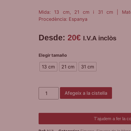
Mida: 13 cm, 21 cm i 31 cm | Mater
Procedència: Espanya
Desde:
20
€
I.V.A inclòs
Elegir tamaño
13 cm
21 cm
31 cm
Afegeix a la cistella
T'ajudem a fer la 
Ref:
N/A
Categories
Figures
,
Figures de la Mar