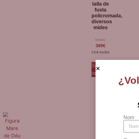
talla de
fusta
policromada,
diversos
mides
DESDE:
389
€
I.V.A inclòs
Selecciona
opcions
¿Vol
Nom