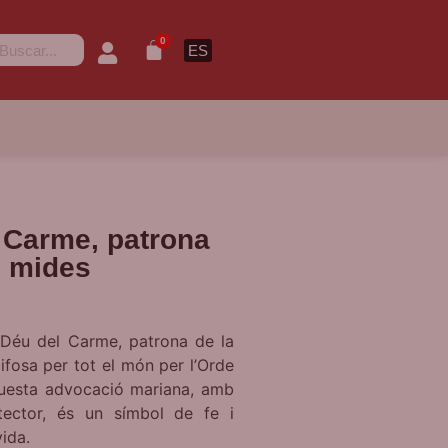
0
ES
 Carme, patrona
s mides
 Déu del Carme, patrona de la
ifosa per tot el món per l’Orde
uesta advocació mariana, amb
tector, és un símbol de fe i
ida.