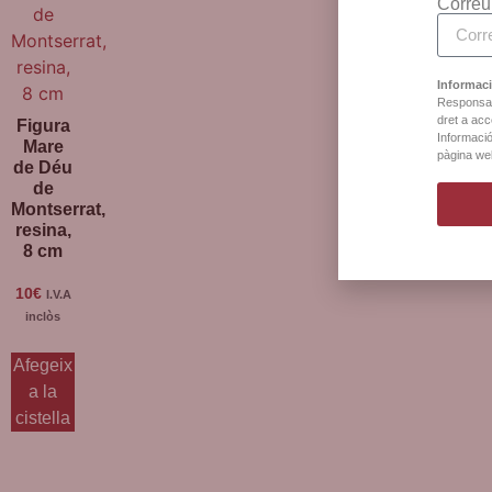
Correu
Informaci
Responsab
dret a acce
Figura
Informació
Mare
pàgina we
de Déu
de
Montserrat,
resina,
8 cm
10
€
I.V.A
inclòs
Afegeix
a la
cistella