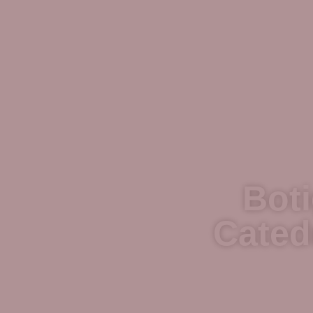
Boti
Cated