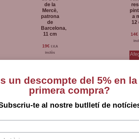
de la
res
Mercè,
pin
patrona
a 
de
12
Barcelona,
11 cm
14
€
inc
19
€
I.V.A
inclòs
Afe
a 
Afegeix
cist
a la
s un descompte del 5% en la
cistella
primera compra?
Subscriu-te al nostre butlletí de notície