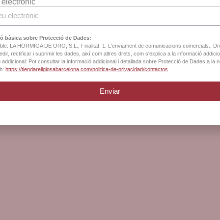
 electrònic
ó bàsica sobre Protecció de Dades:
le: LA HORMIGA DE ORO, S.L.; Finalitat: 1: L'enviament de comunicacions comercials.; Dr
dir, rectificar i suprimir les dades, així com altres drets, com s'explica a la informació addicio
 addicional: Pot consultar la informació addicional i detallada sobre Protecció de Dades a la 
b:
https://tiendareligiosabarcelona.com/politica-de-privacidad/contactos
Enviar