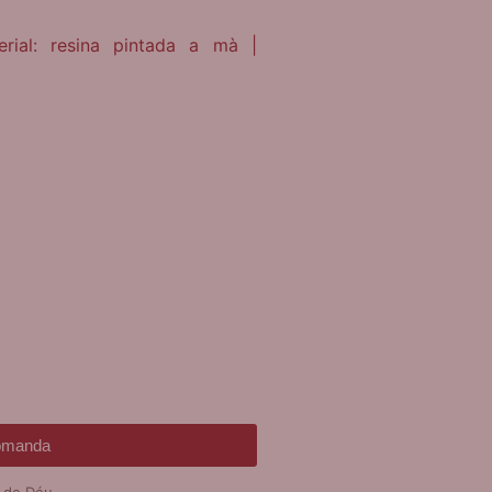
ial: resina pintada a mà |
comanda
e de Déu