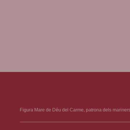
Figura Mare de Déu del Carme, patrona dels mariners
La Mare de Déu del Carme és una advocació mariana 