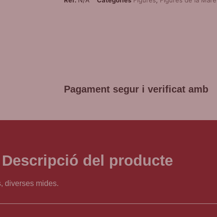
POLS
D
Promoció 
c
Pagament segur i verificat amb
Descripció del producte
, diverses mides.
venerada en la tradició catòlica com a símbol de protecció i