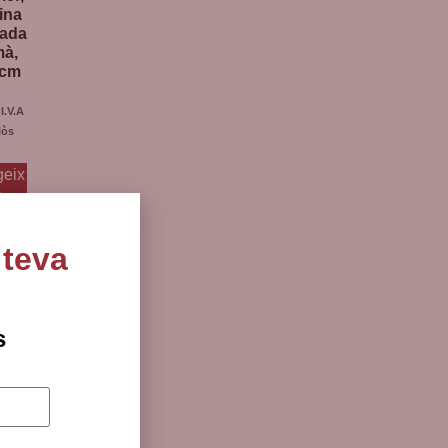
ina
tada
mà,
 cm
I.V.A
lòs
geix
la
ella
 teva
s