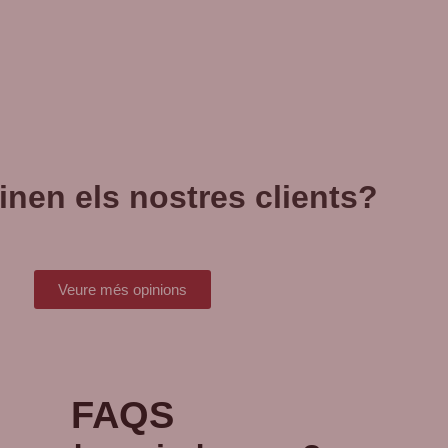
nen els nostres clients?
Veure més opinions
FAQS