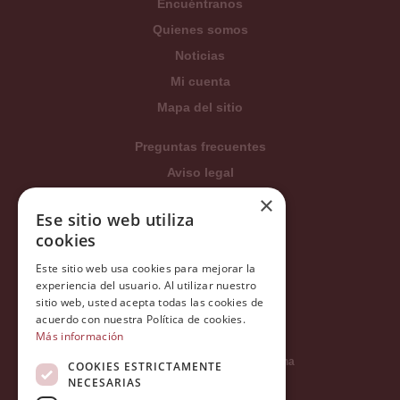
Encuéntranos
Quienes somos
Noticias
Mi cuenta
Mapa del sitio
Preguntas frecuentes
Aviso legal
×
Condiciones generales
Ese sitio web utiliza
Política de privacidad
cookies
Política de cookies
Este sitio web usa cookies para mejorar la
Política Integrada
experiencia del usuario. Al utilizar nuestro
sitio web, usted acepta todas las cookies de
Tratamiento de datos
acuerdo con nuestra Política de cookies.
Más información
Carrer del Duc, 12 - 08002 Barcelona
COOKIES ESTRICTAMENTE
NECESARIAS