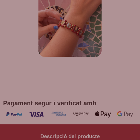
DE REGAL! POLSERA DIVERSES
DEVOCIONS
Promoció vàlida fins a fi d'existències en compres superiors a
30 €
Pagament segur i verificat amb
Descripció del producte