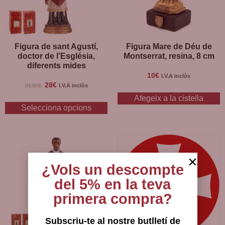
Figura de sant Agustí,
Figura Mare de Déu de
doctor de l’Església,
Montserrat, resina, 8 cm
diferents mides
10
€
I.V.A inclòs
28
€
I.V.A inclòs
DESDE:
Afegeix a la cistella
Selecciona opcions
¿Vols un descompte
del 5% en la teva
primera compra?
Subscriu-te al nostre butlletí de