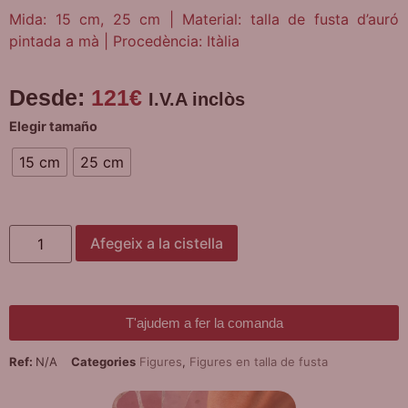
Mida: 15 cm, 25 cm | Material: talla de fusta d’auró
pintada a mà | Procedència: Itàlia
Desde:
121
€
I.V.A inclòs
Elegir tamaño
15 cm
25 cm
Afegeix a la cistella
T'ajudem a fer la comanda
Ref:
N/A
Categories
Figures
,
Figures en talla de fusta