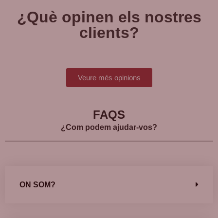
¿Què opinen els nostres
clients?
Veure més opinions
FAQS
¿Com podem ajudar-vos?
ON SOM?