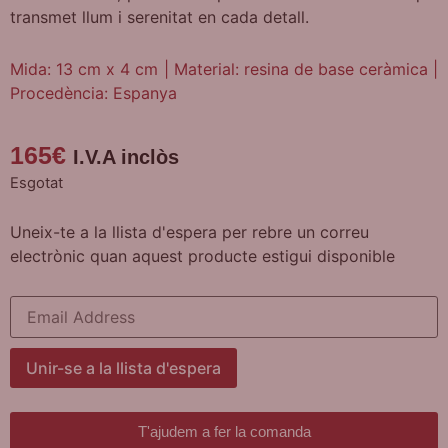
transmet llum i serenitat en cada detall.
Mida: 13 cm x 4 cm | Material: resina de base ceràmica |
Procedència: Espanya
165
€
I.V.A inclòs
Esgotat
Uneix-te a la llista d'espera per rebre un correu
electrònic quan aquest producte estigui disponible
Enter
your
email
address
to
Unir-se a la llista d'espera
join
the
waitlist
for
T'ajudem a fer la comanda
this