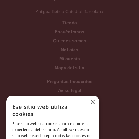
Antigua Botiga Catedral Barcelona
Tienda
Encuéntranos
Quienes somos
Noticias
Mi cuenta
Mapa del sitio
Preguntas frecuentes
Aviso legal
×
Condiciones generales
Ese sitio web utiliza
Política de privacidad
cookies
Política de cookies
Este sitio web usa cookies para mejorar la
Política Integrada
experiencia del usuario. Al utilizar nuestro
sitio web, usted acepta todas las cookies de
Tratamiento de datos