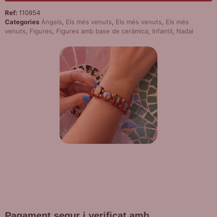
product
Ref:
110954
Categories
Àngels
,
Els més venuts
,
Els més venuts
,
Els més
venuts
,
Figures
,
Figures amb base de ceràmica
,
Infantil
,
Nadal
DE REGAL! POLSERA DIVERSES
DEVOCIONS
Promoció vàlida fins a fi d'existències en compres superiors a
30 €
Pagament segur i verificat amb