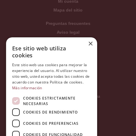
Mi cuenta
Mapa del sitio
Preguntas frecuentes
Aviso legal
Condiciones generales
×
Ese sitio web utiliza
Política de privacidad
cookies
Política de cookies
Este sitio web usa cookies para mejorar la
Política Integrada
experiencia del usuario. Al utilizar nuestro
Tratamiento de datos
sitio web, usted acepta todas las cookies de
acuerdo con nuestra Política de cookies.
Más información
Carrer del Duc, 12 - 08002 Barcelona
COOKIES ESTRICTAMENTE
NECESARIAS
COOKIES DE RENDIMIENTO
info@tiendareligiosabcb.com
COOKIES DE PREFERENCIAS
COOKIES DE FUNCIONALIDAD