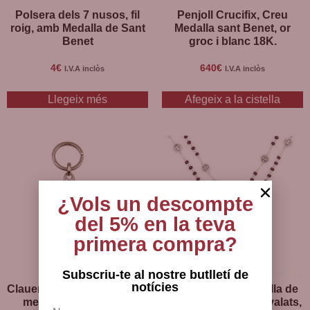
Polsera dels 7 nusos, fil
Penjoll Crucifix, Creu
roig, amb Medalla de Sant
Medalla sant Benet, or
Benet
groc i blanc 18K.
4
€
640
€
I.V.A inclòs
I.V.A inclòs
Llegeix més
Afegeix a la cistella
¿Vols un descompte
del 5% en la teva
primera compra?
Subscriu-te al nostre butlletí de
notícies
Clauer Medalla Sant Benet,
Rosari amb la Medalla de
metall amb esmalt de
Sant Benet, grans ovalats,