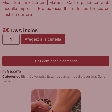
Mida: 8,5 cm x 5,5 cm | Material: Cartró plastificat amb
medalla impresa | Procedència: Itàlia | Inclou l’oració en
castellà darrere
2
€
I.V.A inclòs
Afegeix a la cistella
T'ajudem a fer la comanda
Ref:
100679
Categories
Els més venuts
,
Estampes amb medalla daurada
,
Sant
Benet