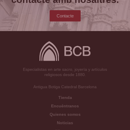
Contacte
Especialistas en arte sacro, joyería y artículos
religiosos desde 1880.
Antigua Botiga Catedral Barcelona
Tienda
Encuéntranos
Quienes somos
Noticias