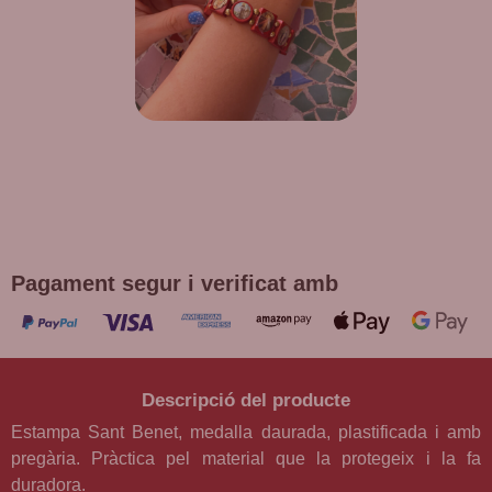
DE REGAL! POLSERA DIVERSES
DEVOCIONS
Promoció vàlida fins a fi d'existències en compres superiors a
30 €
Pagament segur i verificat amb
Descripció del producte
Estampa Sant Benet, medalla daurada, plastificada i amb
pregària. Pràctica pel material que la protegeix i la fa
duradora.