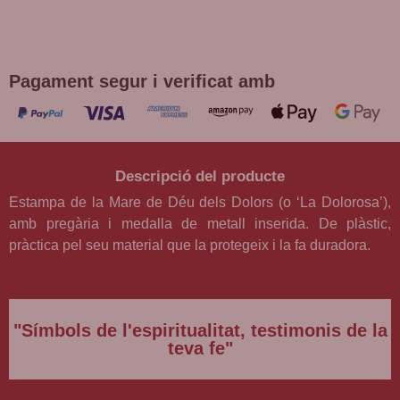
DEVOCIONS
Promoció vàlida fins a fi d'existències en compres superiors a
30 €
Pagament segur i verificat amb
Descripció del producte
Estampa de la Mare de Déu dels Dolors (o ‘La Dolorosa’),
amb pregària i medalla de metall inserida. De plàstic,
pràctica pel seu material que la protegeix i la fa duradora.
"Símbols de l'espiritualitat, testimonis de la
teva fe"