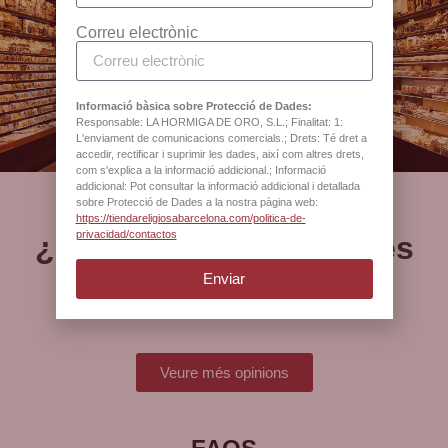
Correu electrònic
Botiga oficial de la
Catedral de Barcelona
Informació bàsica sobre Protecció de Dades:
Responsable: LA HORMIGA DE ORO, S.L.; Finalitat: 1:
L'enviament de comunicacions comercials.; Drets: Té dret a
accedir, rectificar i suprimir les dades, així com altres drets,
com s'explica a la informació addicional.; Informació
addicional: Pot consultar la informació addicional i detallada
sobre Protecció de Dades a la nostra pàgina web:
https://tiendareligiosabarcelona.com/politica-de-
privacidad/contactos
¿Què opinen els nostres
clients?
Enviar
Veure més opinions