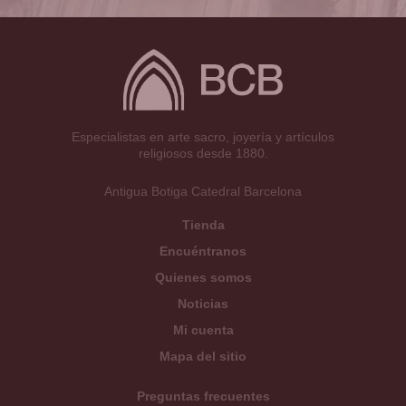
Especialistas en arte sacro, joyería y artículos
religiosos desde 1880.
Antigua Botiga Catedral Barcelona
Tienda
Encuéntranos
Quienes somos
Noticias
Mi cuenta
Mapa del sitio
Preguntas frecuentes