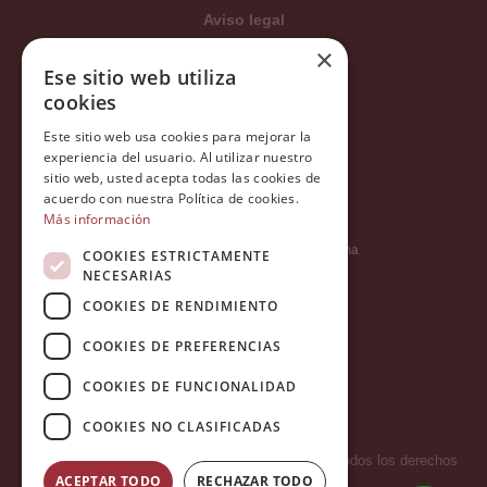
Aviso legal
Condiciones generales
×
Ese sitio web utiliza
Política de privacidad
cookies
Política de cookies
Este sitio web usa cookies para mejorar la
Política Integrada
experiencia del usuario. Al utilizar nuestro
Tratamiento de datos
sitio web, usted acepta todas las cookies de
acuerdo con nuestra Política de cookies.
Más información
Carrer del Duc, 12 - 08002 Barcelona
COOKIES ESTRICTAMENTE
NECESARIAS
COOKIES DE RENDIMIENTO
info@tiendareligiosabcb.com
COOKIES DE PREFERENCIAS
COOKIES DE FUNCIONALIDAD
682 447 278
COOKIES NO CLASIFICADAS
Copyright 2026 © LA HORMIGA DE ORO S.L. - Todos los derechos
ACEPTAR TODO
RECHAZAR TODO