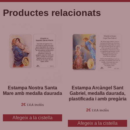
Productes relacionats
Estampa Nostra Santa
Estampa Arcàngel Sant
Mare amb medalla daurada
Gabriel, medalla daurada,
plastificada i amb pregària
2
€
I.V.A inclòs
2
€
I.V.A inclòs
Afegeix a la cistella
Afegeix a la cistella