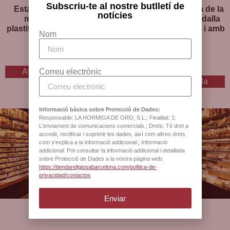
Subscriu-te al nostre butlletí de
Estampa Cor de Maria,
Estampa Maria Reina de la
notícies
medalla daurada,
Pau Medjugorje, medalla
plastificada i amb pregària
daurada, plastificada i amb
Nom
pregària
2
€
I.V.A inclòs
2
€
I.V.A inclòs
Afegeix a la cistella
Correu electrònic
Afegeix a la cistella
Informació bàsica sobre Protecció de Dades:
Responsable: LA HORMIGA DE ORO, S.L.; Finalitat: 1:
L'enviament de comunicacions comercials.; Drets: Té dret a
accedir, rectificar i suprimir les dades, així com altres drets,
Botiga oficial de la
com s'explica a la informació addicional.; Informació
addicional: Pot consultar la informació addicional i detallada
Catedral de Barcelona
sobre Protecció de Dades a la nostra pàgina web:
https://tiendareligiosabarcelona.com/politica-de-
privacidad/contactos
Enviar