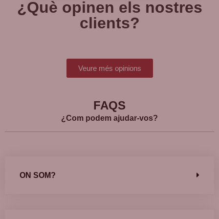
¿Què opinen els nostres
clients?
Veure més opinions
FAQS
¿Com podem ajudar-vos?
ON SOM?