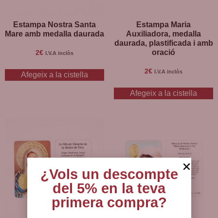
Estampa Nostra Santa
Estampa Maria
Mare amb medalla daurada
Auxiliadora, medalla
daurada, plastificada i amb
oració
2
€
I.V.A inclòs
2
€
I.V.A inclòs
Afegeix a la cistella
Afegeix a la cistella
¿Vols un descompte
del 5% en la teva
primera compra?