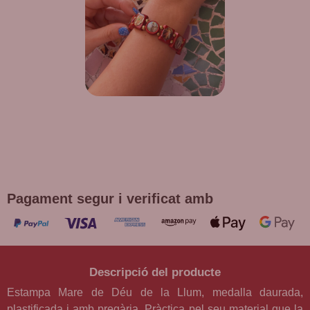
DE REGAL! POLSERA DIVERSES
DEVOCIONS
Promoció vàlida fins a fi d'existències en compres superiors a
30 €
Pagament segur i verificat amb
Descripció del producte
Estampa Mare de Déu de la Llum, medalla daurada,
plastificada i amb pregària. Pràctica pel seu material que la