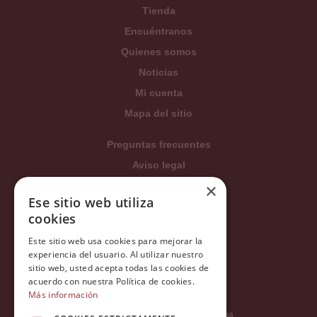
Tienda
Encuéntranos
Quienes somos
Noticias
Mi cuenta
Mapa del sitio
Preguntas frecuentes
Aviso legal
Condiciones generales
×
Ese sitio web utiliza
Política de privacidad
cookies
Política de cookies
Este sitio web usa cookies para mejorar la
Política Integrada
experiencia del usuario. Al utilizar nuestro
Tratamiento de datos
sitio web, usted acepta todas las cookies de
acuerdo con nuestra Política de cookies.
Más información
Carrer del Duc, 12 - 08002 Barcelona