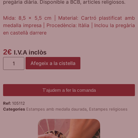
pregària diària. Disponible a BCB, articles religiosos.
Mida: 8,5 x 5,5 cm | Material: Cartró plastificat amb
medalla impresa | Procedència: Itàlia | Inclou la pregària
en castellà darrere
2
€
I.V.A inclòs
Afegeix a la cistella
T'ajudem a fer la comanda
Ref:
105112
Categories
Estampes amb medalla daurada
,
Estampes religioses