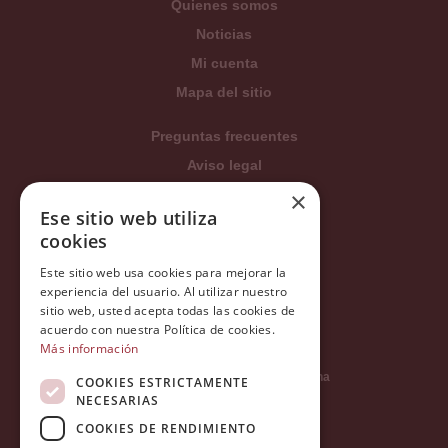
Quienes somos
Noticias
Mi cuenta
Mapa del sitio
Preguntas frecuentes
Aviso legal
Condiciones generales
×
Ese sitio web utiliza
Política de privacidad
cookies
Política de cookies
Este sitio web usa cookies para mejorar la
Política Integrada
experiencia del usuario. Al utilizar nuestro
Tratamiento de datos
sitio web, usted acepta todas las cookies de
acuerdo con nuestra Política de cookies.
Más información
Carrer del Duc, 12 - 08002 Barcelona
COOKIES ESTRICTAMENTE
NECESARIAS
COOKIES DE RENDIMIENTO
info@tiendareligiosabcb.com