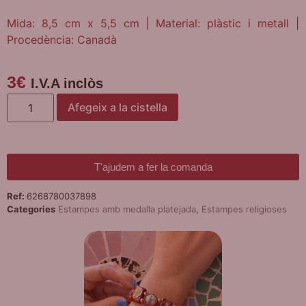
Mida: 8,5 cm x 5,5 cm | Material: plàstic i metall |
Procedència: Canadà
3
€
I.V.A inclòs
Afegeix a la cistella
T'ajudem a fer la comanda
Ref:
6268780037898
Categories
Estampes amb medalla platejada
,
Estampes religioses