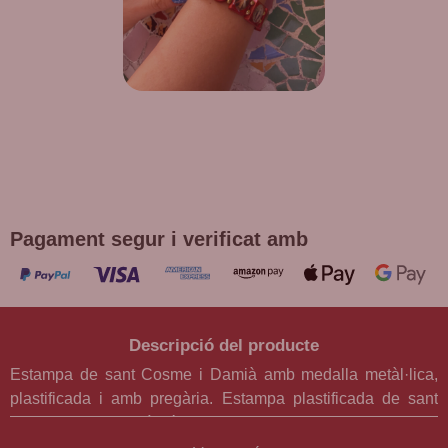
DE REGAL! POLSERA DIVERSES
DEVOCIONS
Promoció vàlida fins a fi d'existències en compres superiors a
30 €
Pagament segur i verificat amb
Descripció del producte
Estampa de sant Cosme i Damià amb medalla metàl·lica,
plastificada i amb pregària. Estampa plastificada de sant
Cosme i sant Damià, té una petita medalla incorporada amb
la imatge dels sants. Mostra una breu pregària en castellà