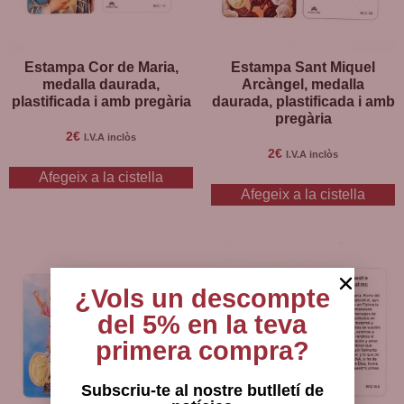
Estampa Cor de Maria,
Estampa Sant Miquel
medalla daurada,
Arcàngel, medalla
plastificada i amb pregària
daurada, plastificada i amb
pregària
2
€
I.V.A inclòs
2
€
I.V.A inclòs
Afegeix a la cistella
Afegeix a la cistella
¿Vols un descompte
del 5% en la teva
primera compra?
Subscriu-te al nostre butlletí de