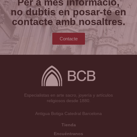
Per a més informació,
no dubtis en posar-te en
contacte amb nosaltres.
Contacte
Especialistas en arte sacro, joyería y artículos
religiosos desde 1880.
Antigua Botiga Catedral Barcelona
Tienda
Encuéntranos