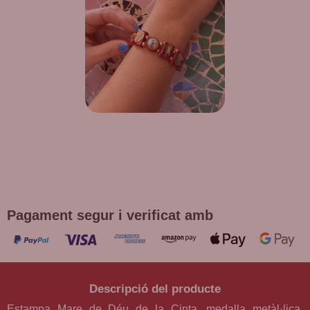
DE REGAL! POLSERA DIVERSES
DEVOCIONS
Promoció vàlida fins a fi d'existències en compres superiors a
30 €
Pagament segur i verificat amb
Descripció del producte
Estampa Mare de Déu de la Cinta, medalla metàl·lica,