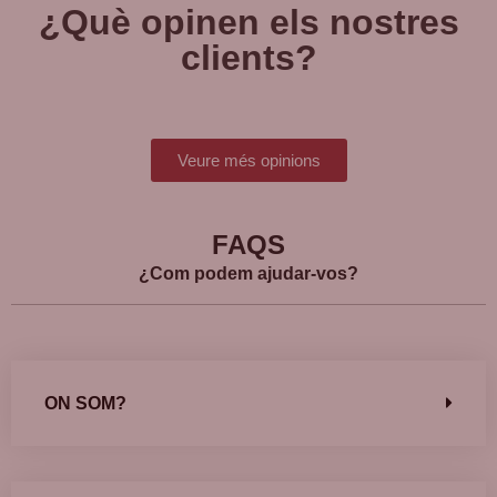
¿Què opinen els nostres
clients?
Veure més opinions
FAQS
¿Com podem ajudar-vos?
ON SOM?