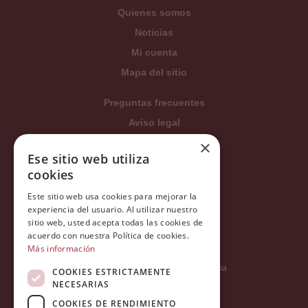
Quienes somos
Noticias
Mi cuenta
Mapa del sitio
Preguntas frecuentes
Aviso legal
Condiciones generales
×
Ese sitio web utiliza
Política de privacidad
cookies
Política de cookies
Este sitio web usa cookies para mejorar la
Política Integrada
experiencia del usuario. Al utilizar nuestro
Tratamiento de datos
sitio web, usted acepta todas las cookies de
acuerdo con nuestra Política de cookies.
Más información
Carrer del Duc, 12 - 08002 Barcelona
COOKIES ESTRICTAMENTE
NECESARIAS
COOKIES DE RENDIMIENTO