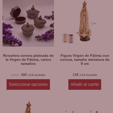
Rosariera corona plateada de
Figura Virgen de Fátima con
la Virgen de Fátima, varios
corona, tamaño miniatura de
tamaños
9 cm
30
€
13
€
I.V.A incluido
I.V.A incluido
DESDE:
Seleccionar opciones
Añadir al carrito