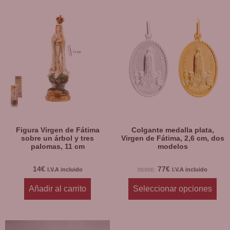
Figura Virgen de Fátima
Colgante medalla plata,
sobre un árbol y tres
Virgen de Fátima, 2,6 cm, dos
palomas, 11 cm
modelos
14
€
77
€
I.V.A incluido
I.V.A incluido
DESDE:
Añadir al carrito
Seleccionar opciones