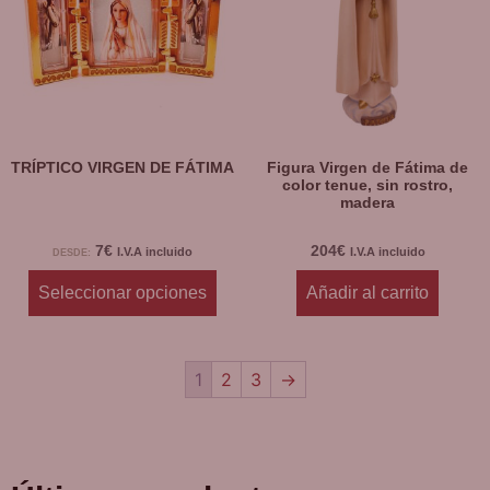
TRÍPTICO VIRGEN DE FÁTIMA
Figura Virgen de Fátima de
color tenue, sin rostro,
madera
7
€
204
€
I.V.A incluido
I.V.A incluido
DESDE:
Seleccionar opciones
Añadir al carrito
1
2
3
→